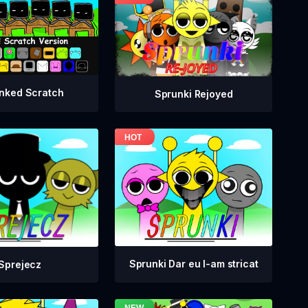
nked Scratch
Sprunki Rejoyed
Sprunki Dar eu l-am stricat
Sprejecz