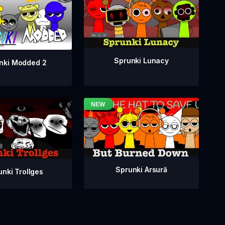
Sprunki Lunacy
nki Modded 2
Sprunki Arsură
unki Trollges