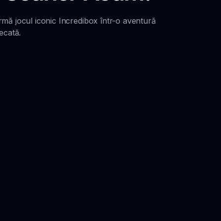
ormă jocul iconic Incredibox într-o aventură
ecată.