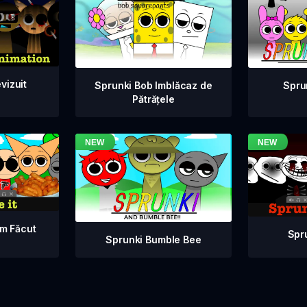
vizuit
Sprunki Bob Imblăcaz de
Spru
Pătrățele
am Făcut
Spr
Sprunki Bumble Bee