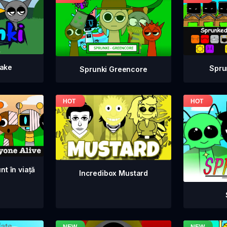
take
Spru
Sprunki Greencore
nt în viață
Incredibox Mustard