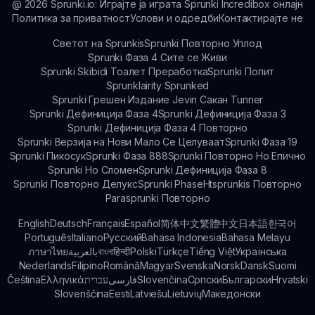
@
2026
Sprunki.io: Играјте ја играта Sprunki Incredibox онлајн
Политика за приватност
Услови и одредби
Контактирајте не
Светот на Sprunkis
Sprunki Повторно Уплод
Sprunki Фаза 4 Сите се Живи
Sprunki Skibidi Тоалет Преработка
Sprunki Попит
Sprunklairity Sprunked
Sprunki Грешен Издание Jevin Сакан Tunner
Sprunki Дефиниција Фаза 4
Sprunki Дефиниција Фаза 3
Sprunki Дефиниција Фаза 4 Повторно
Sprunki Верзија на Нови Мало Се Целуваат
Sprunki Фаза 19
Sprunki Пикосук
Sprunki Фаза 888
Sprunki Повторно Но Епично
Sprunki Но Сломен
Sprunki Дефиниција Фаза 8
Sprunki Повторно Делукс
Sprunki Phase
Htsprunkis Повторно
Parasprunki Повторно
English
Deutsch
Français
Español
简体中文
繁體中文
日本語
한국어
Português
Italiano
Русский
Bahasa Indonesia
Bahasa Melayu
ภาษาไทย
بالعربية
বাংলা
हिन्दी
Polski
Türkçe
Tiếng Việt
Українська
Nederlands
Filipino
Română
Magyar
Svenska
Norsk
Dansk
Suomi
Čeština
Ελληνικά
עברית
فارسی
Slovenčina
Српски
Български
Hrvatski
Slovenščina
Eesti
Latviešu
Lietuvių
Македонски