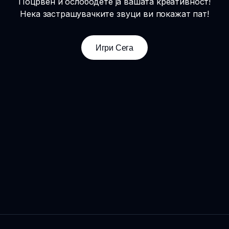
Поцрвен и ослободете ја вашата креативност!
Нека застрашувачките звуци ви покажат пат!
Игри Сега