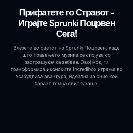
Прифатете го Стравот -
Играјте Sprunki Поцрвен
Сега!
Влезете во светот на Sprunki Поцрвен, каде
што правењето музика се спојува со
застрашувачка забава. Овој мод ги
трансформира иконските Incredibox играње во
возбудлива авантура, идеална за оние кои
бараат темна свиткување.