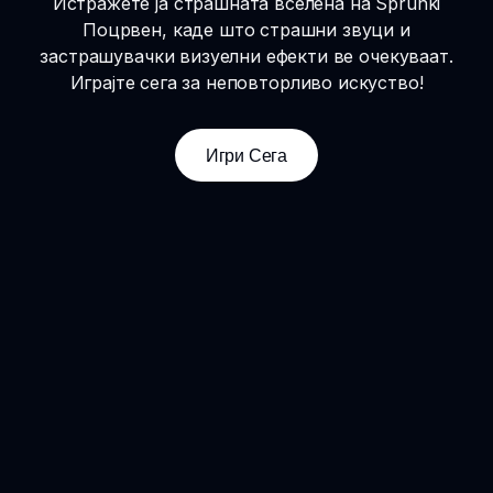
Истражете ја страшната вселена на Sprunki
Поцрвен, каде што страшни звуци и
застрашувачки визуелни ефекти ве очекуваат.
Играјте сега за неповторливо искуство!
Игри Сега