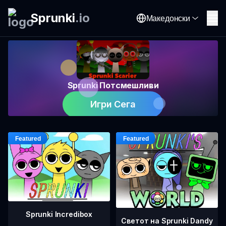
Sprunki
.
io
Македонски
Sprunki Потсмешливи
Игри Сега
Sprunki Incredibox
Светот на Sprunki Dandy