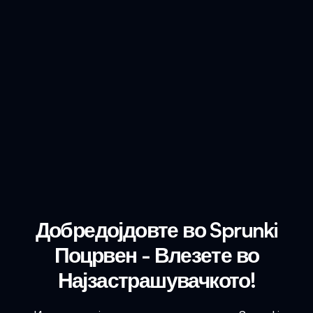
Добредојдовте во Sprunki
Поцрвен - Влезете во
Најзастрашувачкото!