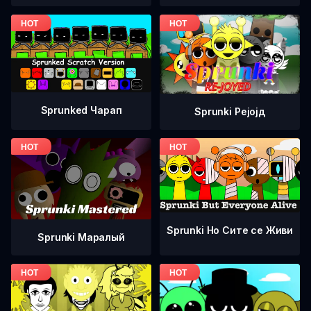
Sprunked Чарап
Sprunki Рејојд
Sprunki Но Сите се Живи
Sprunki Маралый