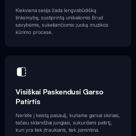
Kiekviena sesija žada lengvabūdišką
linksmybę, sustiprintą unikaliomis Brud
savybėmis, sukeliančiomis juoką muzikos
kūrimo procese.
Visiškai Paskendusi Garso
Patirtis
Nerkite į keistą pasaulį, kuriame garsai skiriasi,
tačiau sklandžiai jungiasi, sukurdami patirtį,
kuri yra tiek įtraukianti, tiek įsimintina.