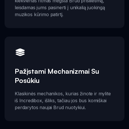
kiekvienas ritmas mėgsta Brud prisilietimą,
leisdamas jums pasinerti į unikalią juokingą
muzikos kūrimo patirtį.
Pažįstami Mechanizmai Su
Posūkiu
Klasikinės mechanikos, kurias žinote ir mylite
iš Incredibox, išliks, tačiau jos bus komiškai
perdarytos naujai Brud nuotykiui.