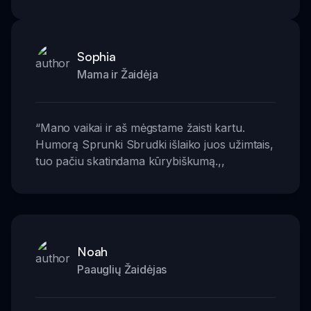
Sophia
Mama ir Žaidėja
“
Mano vaikai ir aš mėgstame žaisti kartu.
Humorą Sprunki Sbrudki išlaiko juos užimtais,
tuo pačiu skatindama kūrybiškumą.
,,
Noah
Paauglių Žaidėjas