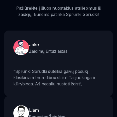
Pažiūrėkite į šiuos nuostabius atsiliepimus iš
žaidėjų, kuriems patinka Sprunki Sbrudki!
Jake
Žaidimų Entuziastas
“
Sprunki Sbrudki suteikia gaivų posūkį
klasikiniam Incredibox stiliui! Tai juokinga ir
kūrybinga. Aš negaliu nustoti žaisti!
,,
Liam
Paprastas Žaidėjas