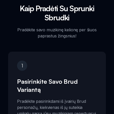
Kaip Pradėti Su Sprunki
Sbrudki
Pradėkite savo muzikinę kelionę per šiuos
paprastus žingsnius!
1
Pasirinkite Savo Brud
Variantą
Pradėkite pasirinkdami iš įvairių Brud
personažų, kiekvienas iš jų suteikia
unikalų garsą jūsų muzikiniam repertuarui.