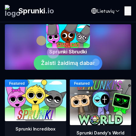
Sprunki
.
io
Lietuvių
Sprunki Sbrudki
Žaisti žaidimą dabar
Sprunki Incredibox
Sprunki Dandy's World