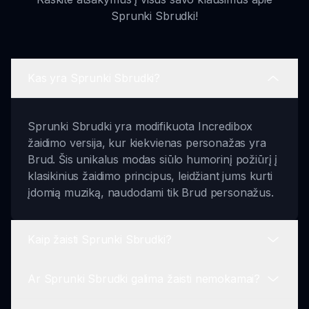
Sprunki Sbrudki!
Kas yra Sprunki Sbrudki?
Sprunki Sbrudki yra modifikuota Incredibox
žaidimo versija, kur kiekvienas personažas yra
Brud. Šis unikalus modas siūlo humorinį požiūrį į
klasikinius žaidimo principus, leidžiant jums kurti
įdomią muziką, naudodami tik Brud personažus.
Kaip žaisti Sprunki Sbrudki?
Ar Sprunki Sbrudki galima žaisti nemokamai?
Norėdami žaisti Sprunki Sbrudki, pasirinkite iš
įvairių Brud personažų, kiekvienas iš jų suteikia