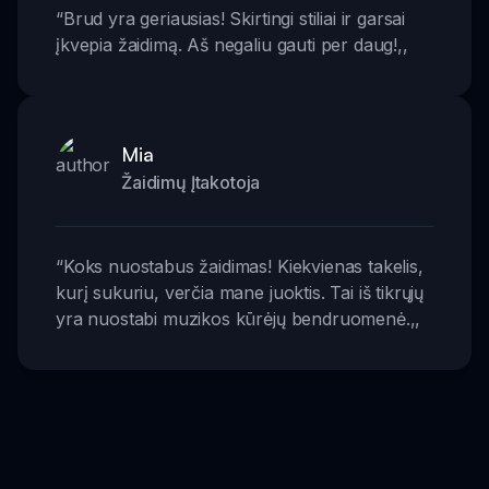
“
Brud yra geriausias! Skirtingi stiliai ir garsai
įkvepia žaidimą. Aš negaliu gauti per daug!
,,
Mia
Žaidimų Įtakotoja
“
Koks nuostabus žaidimas! Kiekvienas takelis,
kurį sukuriu, verčia mane juoktis. Tai iš tikrųjų
yra nuostabi muzikos kūrėjų bendruomenė.
,,