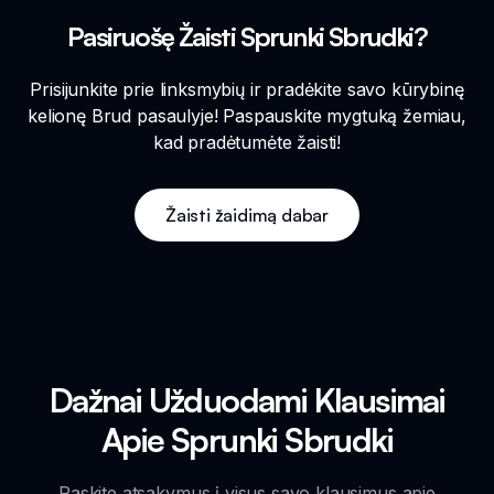
Pasiruošę Žaisti Sprunki Sbrudki?
Prisijunkite prie linksmybių ir pradėkite savo kūrybinę
kelionę Brud pasaulyje! Paspauskite mygtuką žemiau,
kad pradėtumėte žaisti!
Žaisti žaidimą dabar
Dažnai Užduodami Klausimai
Apie Sprunki Sbrudki
Raskite atsakymus į visus savo klausimus apie