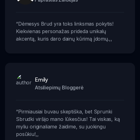
“
Dėmesys Brud yra toks linksmas pokytis!
Kiekvienas personažas prideda unikalų
akcentą, kuris daro dainų kūrimą įdomų.
,,
Emily
Atsiliepimų Bloggerė
“
Pirmiausiai buvau skeptiška, bet Sprunki
Sbrudki viršijo mano lūkesčius! Tai viskas, ką
myliu originaliame žaidime, su juokingu
posūkiu!
,,