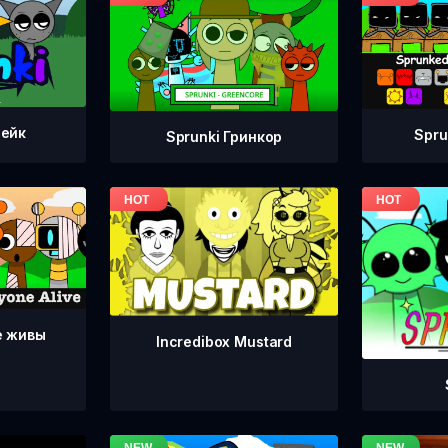
тейк
Spru
Sprunki Гринкор
е живы
Incredibox Mustard