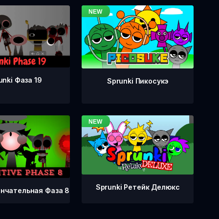
unki Фаза 19
Sprunki Пикосукэ
Sprunki Ретейк Делюкс
ончательная Фаза 8