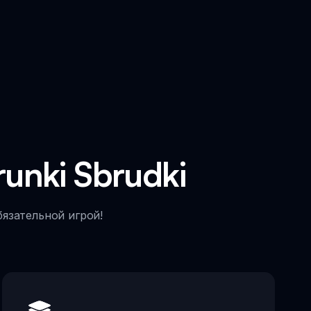
nki Sbrudki
бязательной игрой!