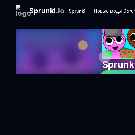
Sprunki
.
io
Sprunki
Новые моды Sprun
Sprunk
Играть в