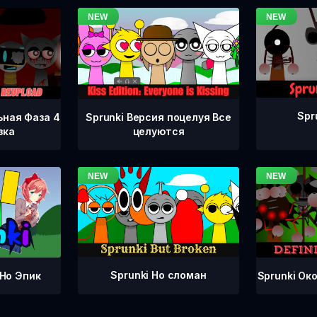
Spr
ьная Фаза 4
Sprunki Версия поцелуя Все
зка
целуются
Sprunki Но сломан
Sprunki Ок
 Но Эпик