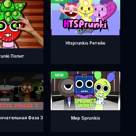
Htsprunkis Ретейк
runki Попит
ончательная Фаза 3
Мир Sprunkis