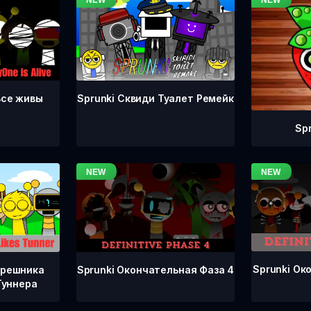
Все живы
Sprunki Сквиди Туалет Ремейк
Sp
Sprunki Ок
Sprunki Окончательная Фаза 4
грешника
Туннера