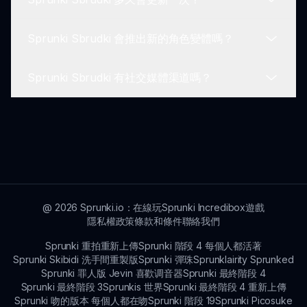
關任何遊戲問題的協助。
不幸的是，Sprunki Sbrudki 需要互聯網連接才能遊
玩，因為它是基於瀏覽器的，需通過 sprunki.io 訪
Sprunki Sbrudki 會推出新的角色變體嗎？
問。
這款遊戲會定期更新，以增強功能、引入新角色和改
善整體遊戲體驗，確保新鮮而愉快的體驗。
Sprunki Sbrudki 有社交媒體渠道嗎？
是的！開發者計劃引入新的 Brud 變體和角色，讓回
歸的玩家有著新鮮刺激的遊戲體驗。
是的！你可以在各種社交媒體平台上關注 Sprunki
Sbrudki，以獲取最新的更新、提示和社區特色。
@
2026
Sprunki.io：在線玩Sprunki Incredibox遊戲
隱私權政策
條款和條件
聯絡我們
Sprunki 重拍重新上傳
Sprunki 階段 4 每個人都活著
Sprunki Skibidi 洗手間重製版
Sprunki 彈珠
Sprunklairity Sprunked
Sprunki 罪人版 Jevin 喜歡调音器
Sprunki 最終階段 4
Sprunki 最終階段 3
Sprunkis 世界
Sprunki 最終階段 4 重新上傳
Sprunki 吻的版本 每個人都在吻
Sprunki 階段 19
Sprunki Picosuke