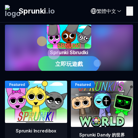
Sprunki
.
io
繁體中文
Sprunki Sbrudki
立即玩遊戲
Sprunki Incredibox
Sprunki Dandy 的世界