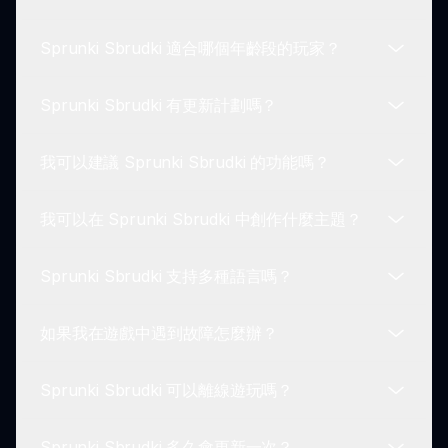
當然！Sprunki Sbrudki 的一大亮點就是能夠混合和
匹配 Brud 聲音，讓你創作獨特的曲子，符合你的風
Sprunki Sbrudki 適合哪個年齡段的玩家？
格。
有的！Sprunki Sbrudki 擁有一個熱情的社區，玩家
可以在這裡分享他們的獨特曲目、合作並展示他們的
Sprunki Sbrudki 有更新計劃嗎？
創造力。
Sprunki Sbrudki 適合所有年齡段。它的幽默題材和
有趣的遊戲玩法使其成為兒童和成人都能享受的體
我可以建議 Sprunki Sbrudki 的功能嗎？
驗。
開發者定期推出更新來增強遊戲玩法。敬請期待新的
角色和功能，讓你的 Sprunki Sbrudki 體驗更加豐
我可以在 Sprunki Sbrudki 中創作什麼主題？
富！
當然可以！玩家的反饋至關重要。你可以聯繫我們提
出建議，以改善 Sprunki Sbrudki 的遊戲玩法和功
Sprunki Sbrudki 支持多種語言嗎？
能。
在 Sprunki Sbrudki 中，你可以創作各種主題！唯
一的限制是你的創意——嘗試不同的 Brud 組合，創
如果我在遊戲中遇到故障怎麼辦？
造獨特的音樂體驗。
目前，Sprunki Sbrudki 主要以英語提供，但未來可
能會包括多語言支持，以擴大可接觸性。
Sprunki Sbrudki 可以離線遊玩嗎？
如果你遇到故障，我們的支援團隊在這裡為你提供幫
助！請通過 sprunki.io 的聯繫頁面聯繫我們，獲取有
Sprunki Sbrudki 多久會更新一次？