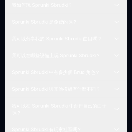
我如何玩 Sprunki Sbrudki？
Sprunki Sbrudki 是免費的嗎？
玩 Sprunki Sbrudki，從各種 Brud 角色中選擇，每
個角色提供獨特的聲音，然後將它們混合在一起創作
我可以分享我的 Sprunki Sbrudki 曲目嗎？
自己的曲子。嘗試不同的組合來創建個性化的音軌。
是的，Sprunki Sbrudki 是免費玩的！玩家可以享受
引人入勝且富有喜劇效果的音效體驗，無需任何費
我可以在哪些設備上玩 Sprunki Sbrudki？
用。
當然可以！Sprunki Sbrudki 鼓勵你與朋友和更廣泛
的社區分享你的音樂創作，促進合作和創意探索。
Sprunki Sbrudki 中有多少個 Brud 角色？
你可以在任何連接互聯網的設備上玩 Sprunki
Sbrudki，如電腦、平板電腦和智能手機。只需通過
Sprunki Sbrudki 與其他模組有什麼不同？
sprunki.io 訪問即可沉浸於樂趣中。
Sprunki Sbrudki 擁有眾多 Brud 變體，每個角色都
有不同的聲音和外觀，以保持遊戲多樣性和樂趣。
我可以在 Sprunki Sbrudki 中創作自己的曲子
Sprunki Sbrudki 的主要不同之處在於它專注於
嗎？
Brud 角色。這個模組透過將幽默融入音效創作，重
新構思了遊戲體驗，使其與其他模組相比顯得獨特。
Sprunki Sbrudki 有玩家社區嗎？