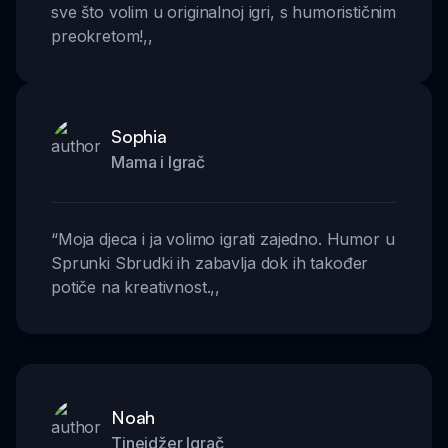
sve što volim u originalnoj igri, s humorističnim
preokretom!
,,
Sophia
Mama i Igrač
“
Moja djeca i ja volimo igrati zajedno. Humor u
Sprunki Sbrudki ih zabavlja dok ih također
potiče na kreativnost.
,,
Noah
Tinejdžer Igrač