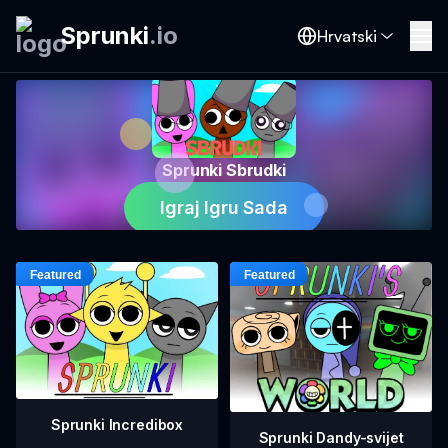
Sprunki
.
io
Hrvatski
Sprunki Sbrudki
Igraj Igru Sada
Sprunki Incredibox
Sprunki Dandy-svijet