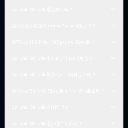
Sprunki Sbrudki是免费玩吗？
要玩Sprunki Sbrudki，从各种Brud角色中选择，每
个角色贡献独特的声音，并将它们混合在一起以创建
我可以分享我的Sprunki Sbrudki曲目吗？
你自己的曲目。尝试组合以制作个性化的原声带。
是的，Sprunki Sbrudki是免费的！玩家可以尽情享
受引人入胜和搞笑的声音体验，无需任何费用。
我可以在什么设备上玩Sprunki Sbrudki？
当然可以！Sprunki Sbrudki鼓励你与朋友和更广泛
的社区分享你的音乐创作，促进合作和创造性的探
Sprunki Sbrudki中有多少个Brud角色？
索。
你可以在任何支持互联网的设备上玩Sprunki
Sbrudki，如电脑、平板和智能手机。只需通过
Sprunki Sbrudki与其他mod有什么不同？
sprunki.io访问，即可沉浸于乐趣中。
Sprunki Sbrudki拥有众多Brud变体，每个角色都有
不同的声音和外观，保持你的游戏多样性和乐趣。
我可以在Sprunki Sbrudki中创作我的曲目吗？
Sprunki Sbrudki的主要不同之处在于其对Brud角色
的独特关注。此mod通过将幽默融入音效创作的方式
Sprunki Sbrudki有社区吗？
重新构想了游戏体验，在其他mod中显得独特。
当然可以！Sprunki Sbrudki的一个亮点是可以混合
和匹配Brud声音，允许你制作符合你风格的独特曲
Sprunki Sbrudki适合哪个年龄段？
目。
是的！Sprunki Sbrudki拥有一个热情的社区，玩家