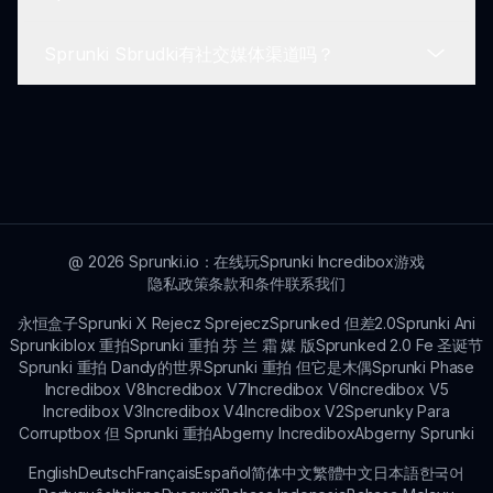
该游戏定期更新，以增强功能，推出新角色并改善整
体玩法，确保带来新鲜而愉快的体验。
Sprunki Sbrudki有社交媒体渠道吗？
是的！开发者计划推出新的Brud变体和角色，使回
归玩家的游戏保持新鲜和令人兴奋。
是的！你可以在各种社交媒体平台上关注Sprunki
Sbrudki，获取最新更新、技巧和社区功能。
@
2026
Sprunki.io：在线玩Sprunki Incredibox游戏
隐私政策
条款和条件
联系我们
永恒盒子
Sprunki X Rejecz Sprejecz
Sprunked 但差2.0
Sprunki Ani
Sprunkiblox 重拍
Sprunki 重拍 芬 兰 霜 媒 版
Sprunked 2.0 Fe 圣诞节
Sprunki 重拍 Dandy的世界
Sprunki 重拍 但它是木偶
Sprunki Phase
Incredibox V8
Incredibox V7
Incredibox V6
Incredibox V5
Incredibox V3
Incredibox V4
Incredibox V2
Sperunky Para
Corruptbox 但 Sprunki 重拍
Abgerny Incredibox
Abgerny Sprunki
English
Deutsch
Français
Español
简体中文
繁體中文
日本語
한국어