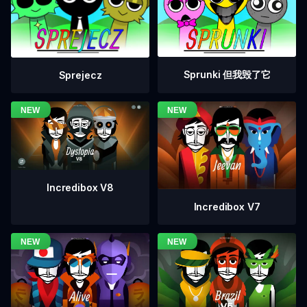
Sprunki 但我毁了它
Sprejecz
Incredibox V8
Incredibox V7