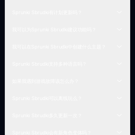
可以在这里分享他们独特的曲目、合作和展示他们的
Sprunki Sbrudki有计划更新吗？
创意。
Sprunki Sbrudki适合所有年龄段。其幽默的前提和
引人入胜的游戏玩法使其成为儿童和成人都能享受的
我可以为Sprunki Sbrudki建议功能吗？
体验。
开发者定期推出更新，以增强游戏玩法。请关注新角
色和功能的发布，丰富你的Sprunki Sbrudki体验！
我可以在Sprunki Sbrudki中创建什么主题？
当然可以！来自玩家的反馈至关重要。你可以通过意
见反馈与我们联系，提出改进游戏玩法和功能的建
Sprunki Sbrudki支持多种语言吗？
议。
在Sprunki Sbrudki中，你可以创建各种主题！唯一
的限制就是你的创造力——试验不同的Brud组合，
如果我遇到游戏故障该怎么办？
创造独特的音乐体验。
目前，Sprunki Sbrudki主要以英语为主，但未来的
更新可能会包括多语言支持，以更广泛的可访问性。
Sprunki Sbrudki可以离线玩么？
如果你遇到故障，我们的支持团队会为你提供帮助！
请通过sprunki.io上的联系页面与我们联系，获得任
Sprunki Sbrudki多久更新一次？
何游戏问题的帮助。
不幸的是，Sprunki Sbrudki需要互联网连接才能
玩，因为它是基于浏览器的并通过sprunki.io访问。
Sprunki Sbrudki会有新角色变体吗？