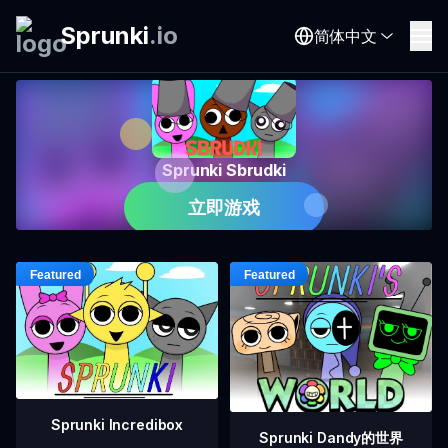
Sprunki
.
io
简体中文
Sprunki Sbrudki
立即游戏
Sprunki Incredibox
Sprunki Dandy的世界