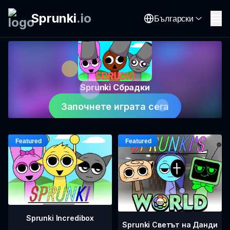
Sprunki
.
io
Български
Sprunki Сбрадки
Започнете играта сега
Sprunki Incredibox
Sprunki Светът на Данди