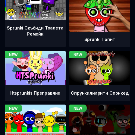
Sprunki Скъбиди Тоалета
Ремейк
Sprunki Попит
Htsprunkis Преправяне
Спрункилиарити Спонкед