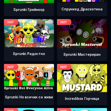
Спрункед Драскотина
Sprunki Грийнкор
Sprunki Радостно
Sprunki Мастериран
Sprunki Но всички са живи
Incredibox Горчица