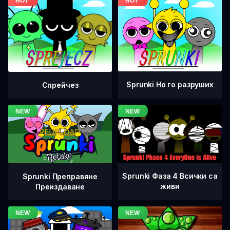
Sprunki Но го разруших
Спрейчез
Sprunki Фаза 4 Всички са
Sprunki Преправяне
живи
Преиздаване