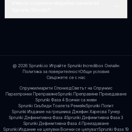
Има ли социални медийни канали за
опит, осигурявайки свежо и приятно
Да! Разработчиците планират да въведат
Sprunki Sbrudki?
изживяване.
нови варианти и персонажи на Brud, за да
поддържат игралния процес свеж и
вълнуващ за завръщащите се играчи.
Да! Можете да последвате Sprunki Sbrudki в
различни социални медийни платформи за
последни новини, съвети и функции на
общността.
@
2026
Sprunki.io: Играйте Sprunki Incredibox Онлайн
Политика за поверителност
Общи условия
Свържете се с нас
Спрункилиарити Спонкед
Светът на Спрункис
Паразпронки Преправяне
Sprunki Преправяне Преиздаване
Sprunki Фаза 4 Всички са живи
Sprunki Скъбиди Тоалета Ремейк
Sprunki Попит
Sprunki Издание на грешника Джефин Харесва Тунер
Sprunki Дефинитивна Фаза 4
Sprunki Дефинитивна Фаза 3
Sprunki Дефинитивна Фаза 4 Преиздаване
Sprunki Издание на целувки Всички се целуват
Sprunki Фаза 19