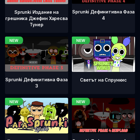
Sprunki Дефинитивна Фаза
Sprunki Издание на
4
грешника Джефин Харесва
Тунер
Sprunki Дефинитивна Фаза
Светът на Спрункис
3