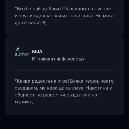
“
Brud е най-добрият! Различните стилове
и звуци вдъхват живот на играта. Не мога
да се наситя!
,,
Миа
Игралният инфлуенсър
“
Каква радостена игра! Всяка песен, която
създавам, ме кара да се смея. Наистина е
общност на радостни създатели на
музика.
,,