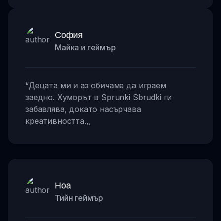
София
Майка и геймър
“
Децата ми и аз обичаме да играем
заедно. Хуморът в Sprunki Sbrudki ги
забавлява, докато насърчава
креативността.
,,
Ноа
Тийн геймър