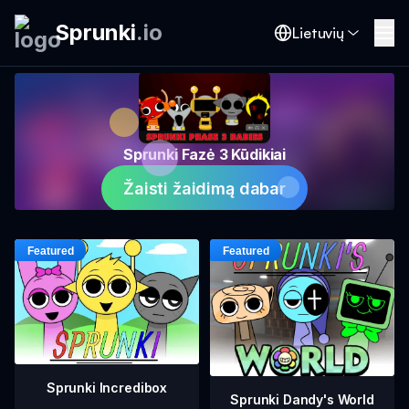
Sprunki
.
io
Lietuvių
Sprunki Fazė 3 Kūdikiai
Žaisti žaidimą dabar
Sprunki Incredibox
Sprunki Dandy's World