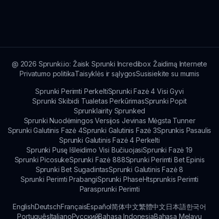
forumuose arba tiesiogiai su kūrėjais per
Galite mėgautis Sprunki 3 Etapu Kūdikiai
bendruomenės kanalus.
sprunki.io, kuriame talpinami visi naujausi modai,
įskaitant šį žavingą kūdikių tematikos variantą
mylimo žaidimo.
@
2026
Sprunki.io: Žaisk Sprunki Incredibox Žaidimą Internete
Privatumo politika
Taisyklės ir sąlygos
Susisiekite su mumis
Sprunki Perimti Perkelti
Sprunki Fazė 4 Visi Gyvi
Sprunki Skibidi Tualetas Perkūrimas
Sprunki Popit
Sprunklairity Sprunked
Sprunki Nuodėmingos Versijos Jevinas Mėgsta Tunner
Sprunki Galutinis Fazė 4
Sprunki Galutinis Fazė 3
Sprunkis Pasaulis
Sprunki Galutinis Fazė 4 Perkelti
Sprunki Pusę Išleidimo Visi Bučiuojasi
Sprunki Fazė 19
Sprunki Picosuke
Sprunki Fazė 888
Sprunki Perimti Bet Epinis
Sprunki Bet Sugadintas
Sprunki Galutinis Fazė 8
Sprunki Perimti Prabangi
Sprunki Phase
Htsprunkis Perimti
Parasprunki Perimti
English
Deutsch
Français
Español
简体中文
繁體中文
日本語
한국어
Português
Italiano
Русский
Bahasa Indonesia
Bahasa Melayu