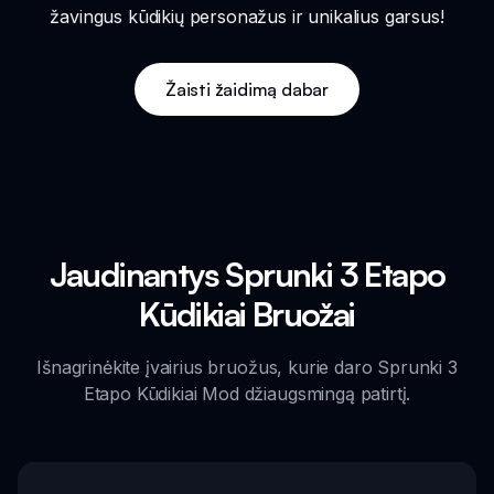
žavingus kūdikių personažus ir unikalius garsus!
Žaisti žaidimą dabar
Jaudinantys Sprunki 3 Etapo
Kūdikiai Bruožai
Išnagrinėkite įvairius bruožus, kurie daro Sprunki 3
Etapo Kūdikiai Mod džiaugsmingą patirtį.