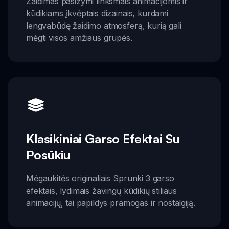
Žaidimas pasižymi linksmais animacijomis ir
kūdikiams įkvėptais dizainais, kurdami
lengvabūdę žaidimo atmosferą, kurią gali
mėgti visos amžiaus grupės.
Klasikiniai Garso Efektai Su
Posūkiu
Mėgaukitės originaliais Sprunki 3 garso
efektais, lydimais žavingų kūdikių stiliaus
animacijų, tai papildys pramogas ir nostalgiją.