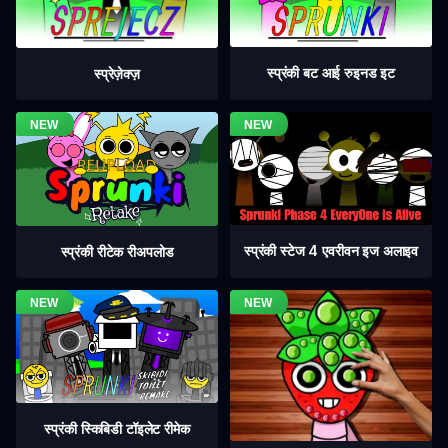
स्प्रंकी बट आई रुइनड इट
स्प्रेज़ेक्ज़
स्प्रंकी स्टेज 4 एवरीवन इज अलाइव
स्प्रंकी रीटेक रीअपलोड
स्प्रंकी स्किबिडी टॉइलेट रीमेक