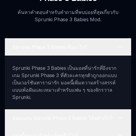
ค้นหาคำตอบสำหรับคำถามที่พบบ่อยที่สุดเกี่ยวกับ
Sprunki Phase 3 Babies Mod.
Sprunki Phase 3 Babies คืออะไร?
Sprunki Phase 3 Babies เป็นมอดที่น่ารักที่อิงจาก
เกม Sprunki Phase 3 ที่ตัวละครทุกตัวถูกออกแบบ
เป็นเวอร์ชันทาราน่ารัก มอดนี้เพิ่มความสร้างสรรค์
แบบเพ้อฝันและเหมาะสำหรับแฟน ๆ ของจักรวาล
Sprunki.
ฉันจะเล่น Sprunki Phase 3 Babies ได้อย่างไร?
มอดนี้เหมาะสำหรับเด็กหรือไม่?