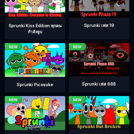
Sprunki เฟส 19
Sprunki Kiss Edition ทุกคน
กำลังจูบ
Sprunki เฟส 888
Sprunki Picosuke