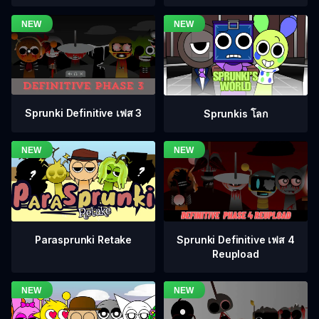
Sprunki Definitive เฟส 3
Sprunkis โลก
Sprunki Definitive เฟส 4
Parasprunki Retake
Reupload