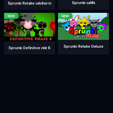
Sprunki แต่พัง
Sprunki Retake แต่เจ๋งมาก
Sprunki Retake Deluxe
Sprunki Definitive เฟส 8