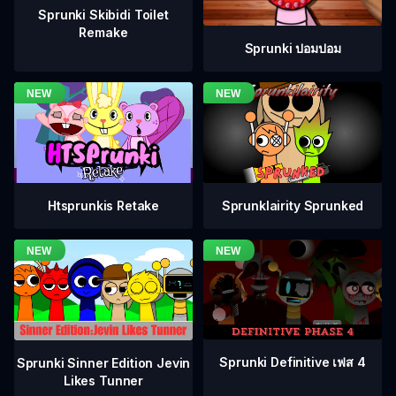
Sprunki Skibidi Toilet
Remake
Sprunki ปอมปอม
Htsprunkis Retake
Sprunklairity Sprunked
Sprunki Definitive เฟส 4
Sprunki Sinner Edition Jevin
Likes Tunner