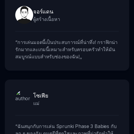
จอร์แดน
ผู้สร้างเนื้อหา
“
การเล่นมอดนี้เป็นประสบการณ์ที่น่าทึ่ง! กราฟิกน่า
รักมากและเกมนี้เหมาะสำหรับครอบครัวทำให้มัน
สมบูรณ์แบบสำหรับช่องของฉัน!
,,
โซเฟีย
แม่
“
ฉันสนุกกับการเล่น Sprunki Phase 3 Babies กับ
ลูก ๆ ของฉัน ดนตรีที่สดใสและภาพที่น่ารักทำให้