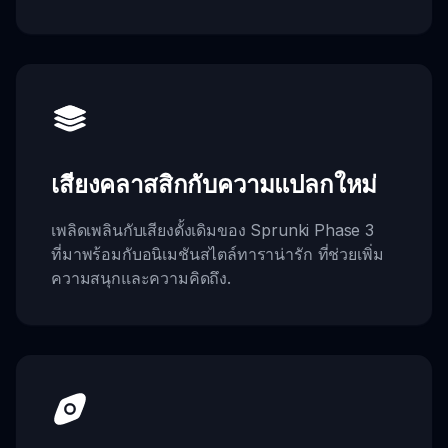
เสียงคลาสสิกกับความแปลกใหม่
เพลิดเพลินกับเสียงดั้งเดิมของ Sprunki Phase 3
ที่มาพร้อมกับอนิเมชันสไตล์ทาราน่ารัก ที่ช่วยเพิ่ม
ความสนุกและความคิดถึง.