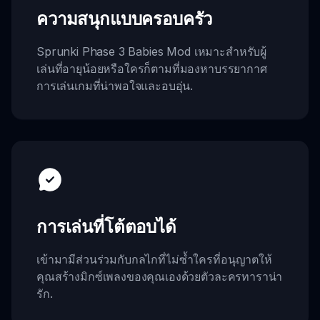
ความสนุกแบบครอบครัว
Sprunki Phase 3 Babies Mod เหมาะสำหรับผู้
เล่นที่อายุน้อยหรือใครก็ตามที่มองหาบรรยากาศ
การเล่นเกมที่น่าพอใจและอบอุ่น.
การเล่นที่โต้ตอบได้
เข้ามามีส่วนร่วมกับกลไกที่ไม่ซ้ำใครที่อนุญาตให้
คุณสร้างมิกซ์เพลงของคุณเองด้วยตัวละครทาราน่า
รัก.