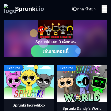
Sprunki
.
io
ภาษาไทย
Sprunki เฟส 3 เด็กอ่อน
เล่นเกมตอนนี้
Sprunki Incredibox
Sprunki Dandy's World