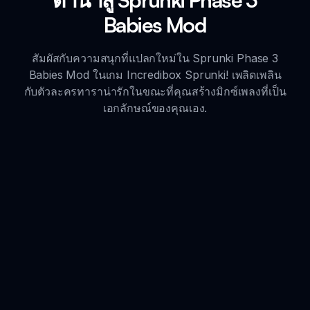
Babies Mod
สัมผัสกับความสนุกที่แปลกใหม่ใน Sprunki Phase 3
Babies Mod ในเกม Incredibox Sprunki! เพลิดเพลิน
กับตัวละครทาราน่ารักในขณะที่คุณสร้างมิกซ์เพลงที่เป็น
เอกลักษณ์ของคุณเอง.