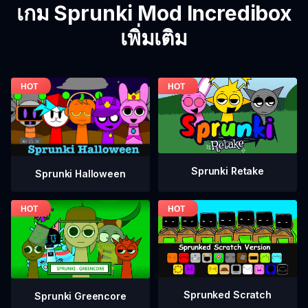
เกม Sprunki Mod Incredibox
เพิ่มเติม
Sprunki Retake
Sprunki Halloween
Sprunked Scratch
Sprunki Greencore