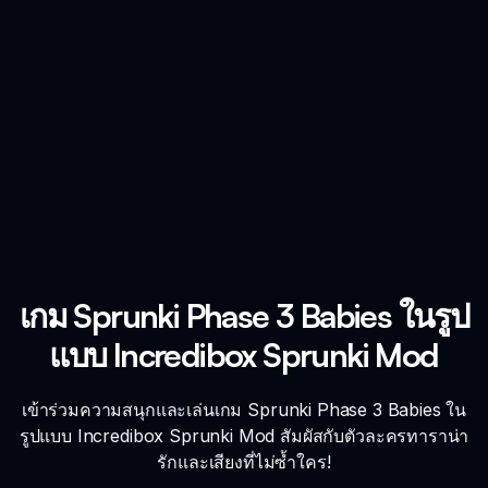
เกม Sprunki Phase 3 Babies ในรูป
แบบ Incredibox Sprunki Mod
เข้าร่วมความสนุกและเล่นเกม Sprunki Phase 3 Babies ใน
รูปแบบ Incredibox Sprunki Mod สัมผัสกับตัวละครทาราน่า
รักและเสียงที่ไม่ซ้ำใคร!