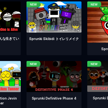
4 みんな生きてい
Sprunki Skibidi トイレリメイク
Sp
Sprunki 
Sprunki Definitive Phase 4
tion Jevin
ner