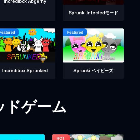
Incredibox Abgerny
Sprunki Infectedモード
Incredibox Sprunked
Sprunki ベイビーズ
iモッドゲーム