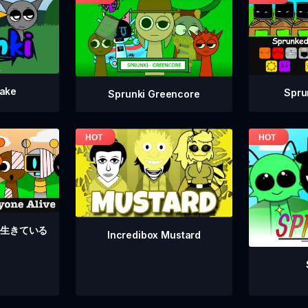
take
Spru
Sprunki Greencore
んな生きている
Incredibox Mustard