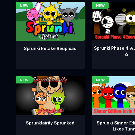
Sprunki Phase 
Sprunki Retake Reupload
る
Sprunklairity Sprunked
Sprunki Sinner Edi
Likes Tun