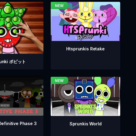
Htsprunkis Retake
runki ポピット
Definitive Phase 3
Sprunkis World