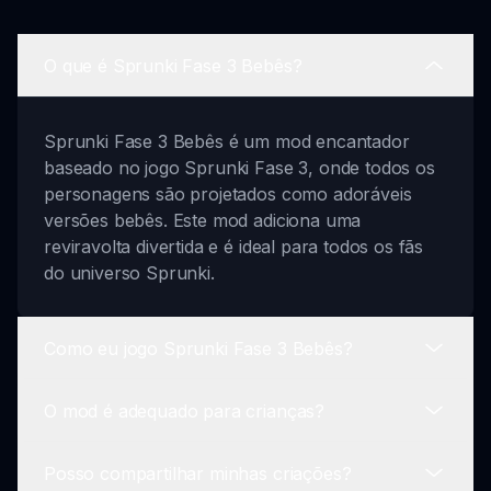
O que é Sprunki Fase 3 Bebês?
Sprunki Fase 3 Bebês é um mod encantador
baseado no jogo Sprunki Fase 3, onde todos os
personagens são projetados como adoráveis
versões bebês. Este mod adiciona uma
reviravolta divertida e é ideal para todos os fãs
do universo Sprunki.
Como eu jogo Sprunki Fase 3 Bebês?
O mod é adequado para crianças?
Para jogar, selecione seus personagens bebês
favoritos, misture e combine-os para criar
Posso compartilhar minhas criações?
batidas únicas e aproveite as animações
Sim, é projetado para ser amigável à família,