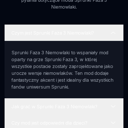
pytania dotyczące moda Sprunki Faza 3
Niemowlaki.
Czym jest Sprunki Faza 3 Niemowlaki?
Sprunki Faza 3 Niemowlaki to wspaniały mod
oparty na grze Sprunki Faza 3, w której
wszystkie postacie zostały zaprojektowane jako
urocze wersje niemowlaków. Ten mod dodaje
fantastyczny akcent i jest idealny dla wszystkich
fanów uniwersum Sprunki.
Jak grać w Sprunki Faza 3 Niemowlaki?
Czy mod jest odpowiedni dla dzieci?
Aby grać, wybierz ulubione postacie