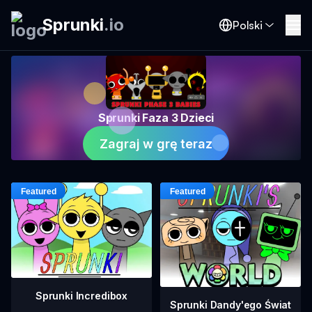
Sprunki
.
io
Polski
Sprunki Faza 3 Dzieci
Zagraj w grę teraz
Sprunki Incredibox
Sprunki Dandy'ego Świat