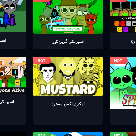
اسپر
رچ
اسپرنکی گرين‌كور
اسپرنکی 
اینکردیباكس مسترد