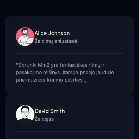
Alice Johnson
Žaidimų entuziastė
“
Sprunki Mm2 yra fantastiškas ritmų ir
pasakojimo mišinys. Įtampa pridėjo jaudulio
prie muzikos kūrimo patirties!
,,
David Smith
Žaidėjas