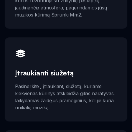
kurios rezonuoja su žudynių paslapčių
jaudinančia atmosfera, pagerindamos jūsų
muzikos kūrimą Sprunki Mm2.
Įtraukianti siužetą
Pasinerkite į įtraukiantį siužetą, kuriame
kiekvienas kūrinys atskleidžia gilias naratyvas,
laikydamas žaidėjus pramoginius, kol jie kuria
unikalią muziką.