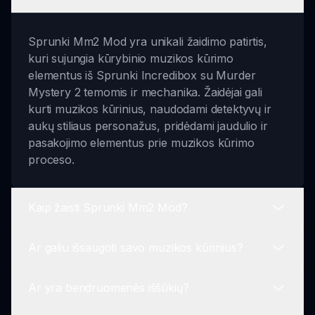
Sprunki Mm2 Mod yra unikali žaidimo patirtis,
kuri sujungia kūrybinio muzikos kūrimo
elementus iš Sprunki Incredibox su Murder
Mystery 2 temomis ir mechanika. Žaidėjai gali
kurti muzikos kūrinius, naudodami detektyvų ir
aukų stiliaus personažus, pridėdami jaudulio ir
pasakojimo elementus prie muzikos kūrimo
proceso.
Kaip žaisti Sprunki Mm2 Mod?
Ar galiu išsaugoti savo muzikos kūrinius?
Norėdami pradėti žaisti, pasirinkite savo
personažą iš MM2 temos pasirinkimų. Po to,
Ar yra bendruomenės iššūkių?
vilkite ir mesti personažus ant muzikos laiko
Taip! Kai sukursite savo muzikos kūrinį Sprunki
juostos, kad sukurtumėte kūrinius, kurie atitiktų
Mm2 Mod, galite jį išsaugoti ir pasidalinti su kitais