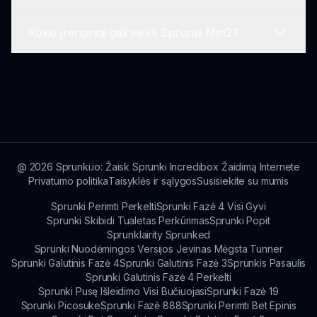
naratyvą kartu su tradicinėmis muzikos kūrimo
mechanikomis iš Sprunki. Šis derinys sukuria
Kokie įrenginiai gali veikti Sprunki Mm2?
turtingesnę kūrybiškumo ir intrigų patirtį!
Taip, žaidėjai gali aktyviai dalyvauti kuriant ir
dalinantis savo dainomis, prisidedant prie gyvos
vartotojų sukurtos turinio aplinkos, kuri
Sprunki Mm2 Mod yra suderinamas su dauguma
praturtina bendrą žaidimo patirtį!
šiuolaikinių interneto naršyklių, todėl jis
pasiekiamas įvairiuose įrenginiuose, įskaitant
kompiuterius, planšetinius ir išmaniuosius
telefonus.
@
2026
Sprunki.io: Žaisk Sprunki Incredibox Žaidimą Internete
Privatumo politika
Taisyklės ir sąlygos
Susisiekite su mumis
Sprunki Perimti Perkelti
Sprunki Fazė 4 Visi Gyvi
Sprunki Skibidi Tualetas Perkūrimas
Sprunki Popit
Sprunklairity Sprunked
Sprunki Nuodėmingos Versijos Jevinas Mėgsta Tunner
Sprunki Galutinis Fazė 4
Sprunki Galutinis Fazė 3
Sprunkis Pasaulis
Sprunki Galutinis Fazė 4 Perkelti
Sprunki Pusę Išleidimo Visi Bučiuojasi
Sprunki Fazė 19
Sprunki Picosuke
Sprunki Fazė 888
Sprunki Perimti Bet Epinis