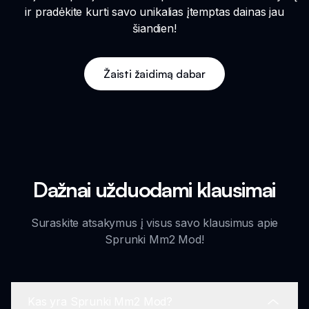
ir pradėkite kurti savo unikalias įtemptas dainas jau
šiandien!
Žaisti žaidimą dabar
Dažnai užduodami klausimai
Suraskite atsakymus į visus savo klausimus apie
Sprunki Mm2 Mod!
Kas yra Sprunki Mm2 Mod?