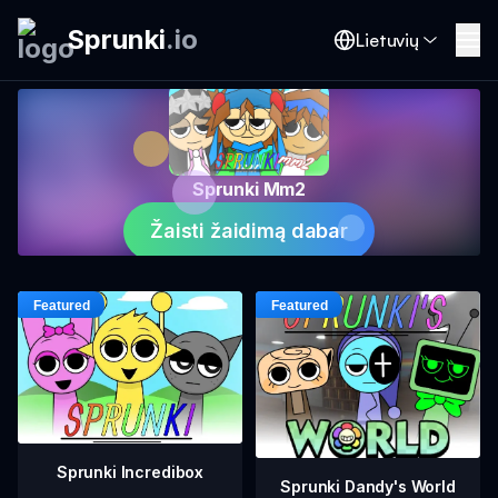
Sprunki
.
io
Lietuvių
Sprunki Mm2
Žaisti žaidimą dabar
Sprunki Incredibox
Sprunki Dandy's World