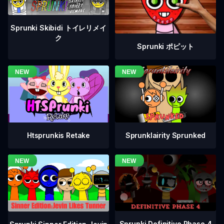
Sprunki Skibidi トイレリメイ
ク
Sprunki ポピット
Htsprunkis Retake
Sprunklairity Sprunked
Sprunki Definitive Phase 4