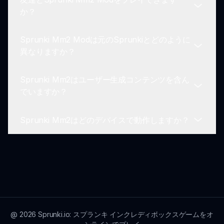
す。
はい、Sprunki Mm2には新しいプレイヤーをキャ
か？
ラクター選択、音楽制作、コンテンツのアンロック
に導く初心者向けのチュートリアルがあります。彼
Sprunki Mm2 Modは元のSprunkiとどのように
らの旅のスムーズなスタートを保証します。
現在、Sprunki Mm2は主にシングルプレイヤー体
異なりますか？
験ですが、コミュニティ機能によりプレイヤーが自
分の作品を共有したり展示したりできます！
Sprunki Mm2はユーザー生成コンテンツを含ん
Sprunki Mm2 Modは、伝統的な音楽制作メカニク
でいますか？
スのすぐ隣に殺人ミステリーの物語を導入します。
このブレンドは、創造性と興味を融合させた豊かな
Sprunki Mm2はどのデバイスで動作しますか？
体験を生み出します！
はい、プレイヤーは自分の曲を作成し、共有するこ
とに積極的に参加でき、全体的なゲームプレイを向
上させる活気あるユーザー生成コンテンツ環境を促
Sprunki Mm2 Modは、ほとんどの現代的なウェブ
進します！
ブラウザと互換性があり、PC、タブレット、スマ
ートフォンなどのさまざまなデバイスでアクセスで
きます。
@
2026
Sprunki.io: スプランキ インクレディボックスゲームをオ