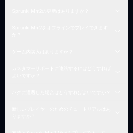
アチャネルを通じてフィードバックを共有すること
Sprunki Mm2の更新はありますか？
が奨励されています。
sprunki.ioのSprunkiユニバースでさまざまなモッ
ドを探索できます。サイトは常に新しいモッドを更
Sprunki Mm2をオフラインでプレイできます
新し、ゲームプレイ体験を向上させます。
はい！開発者は、コミュニティのフィードバックに
か？
基づいて、新しい機能やキャラクター、ゲームプレ
イ要素を追加してSprunki Mm2を改善し、更新す
ゲーム内購入はありますか？
ることに尽力しています。
Sprunki Mm2は、コミュニティ機能やチャレンジ
にアクセスするためにオンラインプレイを意図して
カスタマーサポートに連絡するにはどうすれば
いますが、将来の更新ではオフライン機能を見つけ
Sprunki Mm2 Modには必須のゲーム内購入はあり
よいですか？
ることができるかもしれません。
ません。すべての基本機能は支払いなしで利用可能
であり、すべてのプレイヤーにとって楽しい体験を
バグに遭遇した場合はどうすればよいですか？
保証します。
質問やサポートが必要な場合は、プレイヤーは
sprunki.ioのウェブサイトに提供されているコンタ
新しいプレイヤーのためのチュートリアルはあ
クト情報を通じてカスタマーサービスチームに連絡
Sprunki Mm2 Modをプレイ中にバグに遭遇した場
りますか？
する必要があります。
合は、公式のコミュニティフォーラムを通じて報告
し、開発チームがこれらの問題を迅速に対処しま
友達とSprunki Mm2 Modをプレイできます