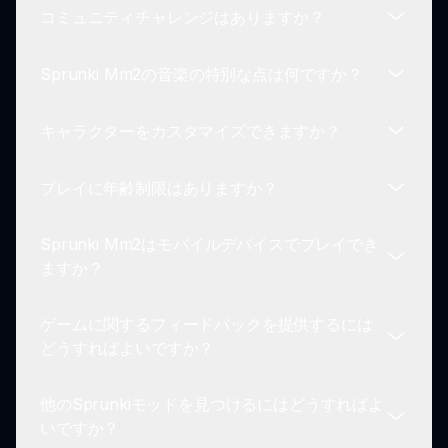
コミュニティチャレンジはありますか？
ムラインにキャラクターをドラッグ＆ドロップし
はい！Sprunki Mm2 Modで音楽トラックを作成し
て、ミステリーテーマに合ったトラックを作成しま
たら、それを保存してコミュニティの他の人と共有
す。異なる音の組み合わせで実験しながら独自の音
Sprunki Mm2の音楽の特別な点は何ですか？
できます。作成物を共有することはSprunki体験の
もちろん！Sprunki Mm2コミュニティでは、プレ
楽の傑作を作成する中で、隠されたコンテンツをア
重要な部分です！
イヤーが特定のテーマやタスクに基づいて自分の作
ンロックします。
キャラクターをカスタマイズできますか？
品を提出できるチャレンジを頻繁に開催し、コミュ
Sprunki Mm2の音楽は、サスペンスとミステリー
ニティ内で創造性とコラボレーションを促進してい
の要素を取り入れています。キャラクターは殺人ミ
ます。
プレイに年齢制限はありますか？
ステリーのテーマに合うようにデザインされてお
はい！プレイヤーは、カスタムした視覚と音を持つ
り、視覚だけでなくサウンドトラックにも影響を与
さまざまなキャラクターから選択でき、Sprunki
え、プレイするたびにユニークな体験を提供しま
Sprunki Mm2はモバイルデバイスでプレイでき
Mm2 Modでの個別の体験を強化します。
Sprunki Mm2 Modは一般の観客向けに設計されて
す。
ますか？
いますが、非常に若い子供には適さない場合がある
ミステリーとサスペンスのテーマを含んでいること
ゲームに関するフィードバックを提供するには
をプレイヤーは認識する必要があります。
現在、Sprunki Mm2 Modは主にウェブプラットフ
どうすればよいですか？
ォームで利用可能ですが、将来的により幅広いオー
ディエンスに対応するためのモバイル版がリリース
他のSprunkiモッドを見つけるにはどうすればよ
されるかもしれません。
プレイヤーは、Sprunki Mm2体験を向上させるた
いですか？
めに、コミュニティフォーラムやソーシャルメディ