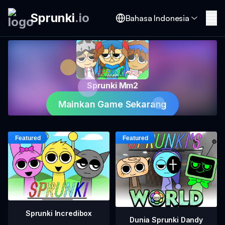
Sprunki
.
io
Bahasa Indonesia
Sprunki Mm2
Mainkan Game Sekarang
Sprunki Incredibox
Dunia Sprunki Dandy