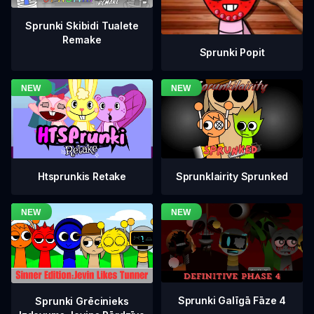
Sprunki Skibidi Tualete
Remake
Sprunki Popit
Htsprunkis Retake
Sprunklairity Sprunked
Sprunki Galīgā Fāze 4
Sprunki Grēcinieks