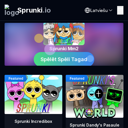
Sprunki
.
io
Latviešu
Sprunki Mm2
Spēlēt Spēli Tagad
Sprunki Incredibox
Sprunki Dandy's Pasaule