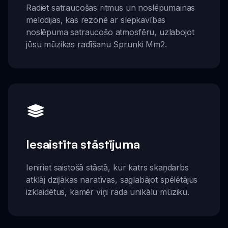
Radiet satraucošas ritmus un noslēpumainas
melodijas, kas rezonē ar slepkavības
noslēpuma satraucošo atmosfēru, uzlabojot
jūsu mūzikas radīšanu Sprunki Mm2.
Iesaistīta stāstījuma
Ieniriet saistošā stāstā, kur katrs skaņdarbs
atklāj dziļākas naratīvas, saglabājot spēlētājus
izklaidētus, kamēr viņi rada unikālu mūziku.