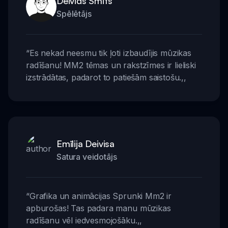
Deivids Smits
Spēlētājs
“
Es nekad neesmu tik ļoti izbaudījis mūzikas
radīšanu! MM2 tēmas un rakstzīmes ir lieliski
izstrādātas, padarot to patiešām saistošu.
,,
Emīlija Deivisa
Satura veidotājs
“
Grafika un animācijas Sprunki Mm2 ir
apburošas! Tas padara manu mūzikas
radīšanu vēl iedvesmojošāku.
,,