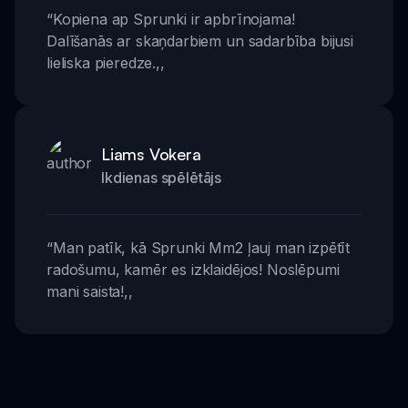
“
Kopiena ap Sprunki ir apbrīnojama!
Dalīšanās ar skaņdarbiem un sadarbība bijusi
lieliska pieredze.
,,
Liams Vokera
Ikdienas spēlētājs
“
Man patīk, kā Sprunki Mm2 ļauj man izpētīt
radošumu, kamēr es izklaidējos! Noslēpumi
mani saista!
,,