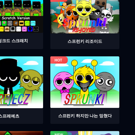
렁크드 스크래치
스프런키 리조이드
스프런키 하지만 나는 망쳤다
스프레예츠