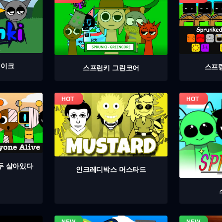
테이크
스프
스프런키 그린코어
두 살아있다
인크레디박스 머스타드