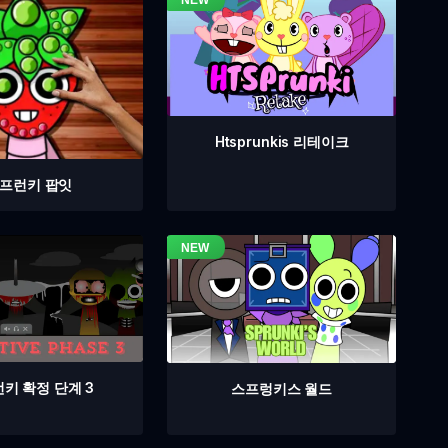
Htsprunkis 리테이크
프런키 팝잇
키 확정 단계 3
스프렁키스 월드