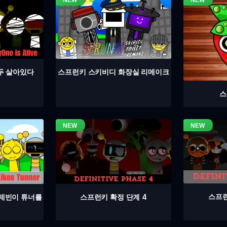
두 살아있다
스프런키 스키비디 화장실 리메이크
스
스프런
스프런키 확정 단계 4
 제빈이 튜너를