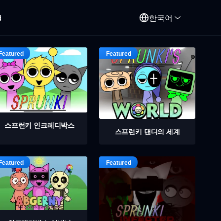
d
한국어
스프런키 인크레디박스
스프런키 댄디의 세계