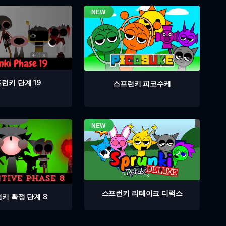
런키 단계 19
스프런키 피코수케
스프런키 리테이크 디럭스
키 확정 단계 8