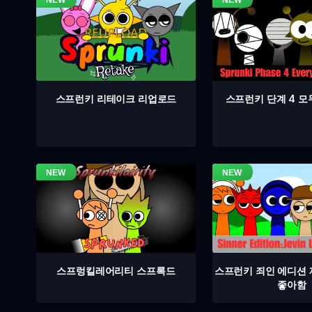
스프런키 단계 4 모
스프런키 리테이크 리업로드
스프렁킬레어리티 스프록드
스프런키 죄인 에디션
좋아함