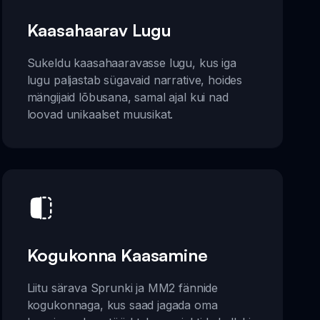
Kaasahaarav Lugu
Sukeldu kaasahaaravasse lugu, kus iga
lugu paljastab sügavaid narrative, hoides
mängijaid lõbusana, samal ajal kui nad
loovad unikaalset muusikat.
Kogukonna Kaasamine
Liitu särava Sprunki ja MM2 fännide
kogukonnaga, kus saad jagada oma