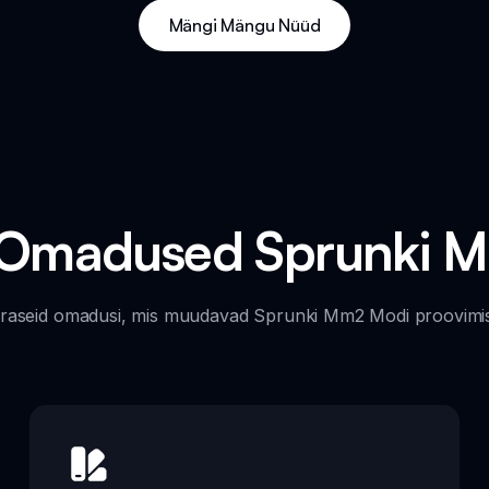
Mängi Mängu Nüüd
Omadused Sprunki 
raseid omadusi, mis muudavad Sprunki Mm2 Modi proovimis