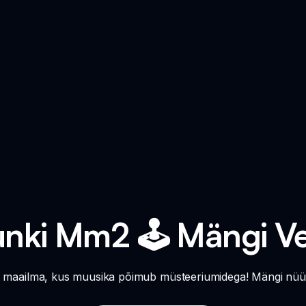
nki Mm2 🕹️ Mängi V
maailma, kus muusika põimub müsteeriumidega! Mängi nüüd