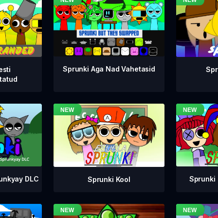
Sprunki Aga Nad Vahetasid
esti
Spr
tatud
runkyay DLC
Sprunki 
Sprunki Kool