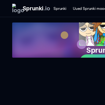
Sprunki
.
io
Sprunki
Uued Sprunki moo
Spru
Mängi 