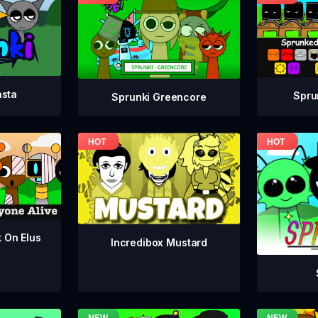
asta
Spru
Sprunki Greencore
k On Elus
Incredibox Mustard