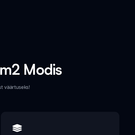
Mm2 Modis
t väärtuseks!