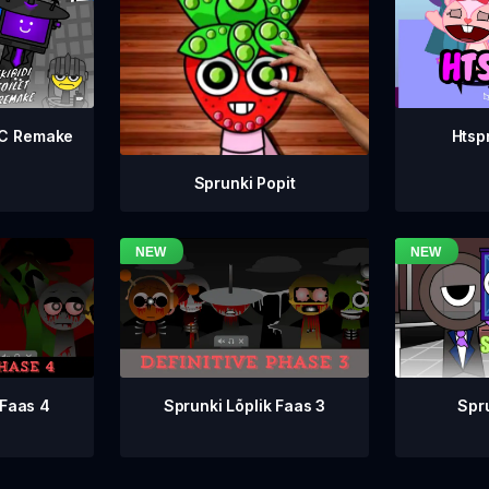
WC Remake
Htsp
Sprunki Popit
Sprunki Lõplik Faas 3
 Faas 4
Spr