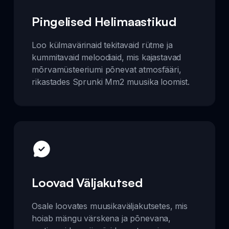
Pingelised Helimaastikud
Loo külmavärinaid tekitavaid rütme ja
kummitavaid meloodiaid, mis kajastavad
mõrvamüsteeriumi põnevat atmosfääri,
rikastades Sprunki Mm2 muusika loomist.
Loovad Väljakutsed
Osale loovates muusikaväljakutsetes, mis
hoiab mängu värskena ja põnevana,