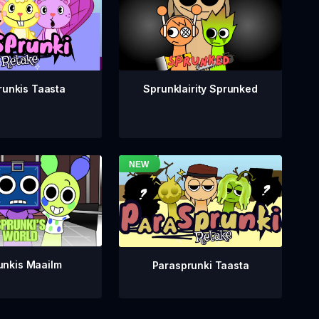
runkis Taasta
Sprunklairity Sprunked
unkis Maailm
Parasprunki Taasta