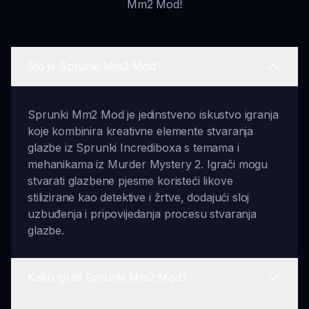
Mm2 Mod!
Što je Sprunki Mm2 Mod?
Sprunki Mm2 Mod je jedinstveno iskustvo igranja
koje kombinira kreativne elemente stvaranja
glazbe iz Sprunki Incrediboxa s temama i
mehanikama iz Murder Mystery 2. Igrači mogu
stvarati glazbene pjesme koristeći likove
stilizirane kao detektive i žrtve, dodajući sloj
uzbuđenja i pripovijedanja procesu stvaranja
glazbe.
Kako igrati Sprunki Mm2 Mod?