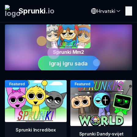
Sprunki
.
io
Hrvatski
Sprunki Mm2
Igraj igru sada
Sprunki Incredibox
Sprunki Dandy-svijet