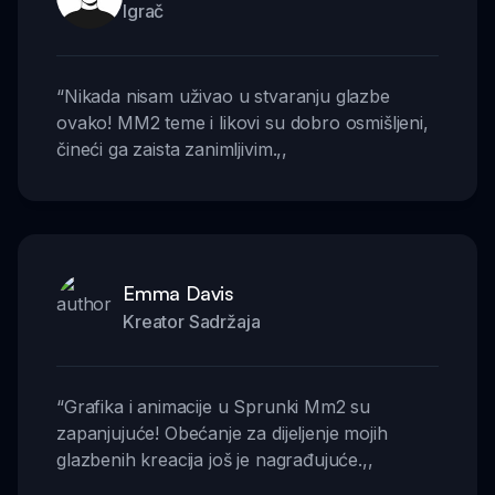
Igrač
“
Nikada nisam uživao u stvaranju glazbe
ovako! MM2 teme i likovi su dobro osmišljeni,
čineći ga zaista zanimljivim.
,,
Emma Davis
Kreator Sadržaja
“
Grafika i animacije u Sprunki Mm2 su
zapanjujuće! Obećanje za dijeljenje mojih
glazbenih kreacija još je nagrađujuće.
,,