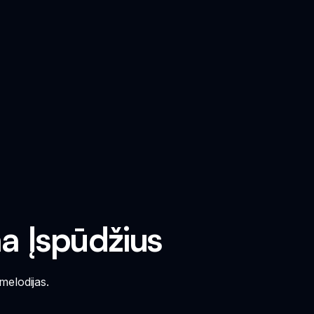
na Įspūdžius
melodijas.