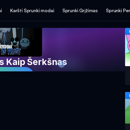
i
Karšti Sprunki modai
Sprunki Grįžimas
Sprunki Per
as Kaip Šerkšnas
ti Dabar