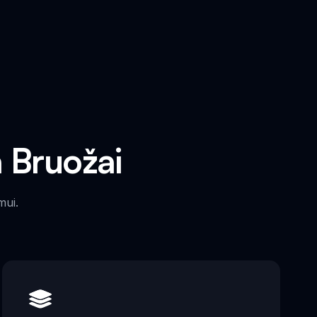
a Bruožai
mui.