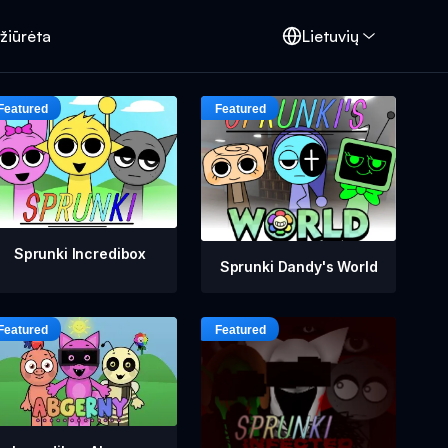
žiūrėta
Lietuvių
Sprunki Incredibox
Sprunki Dandy's World