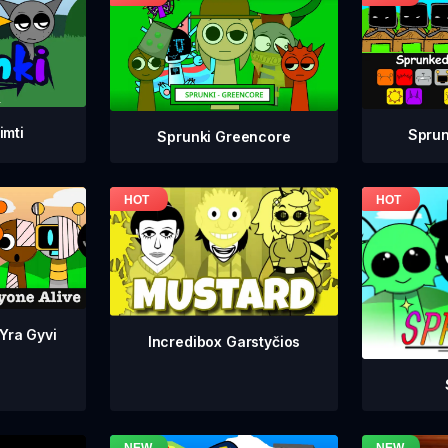
imti
Sprun
Sprunki Greencore
 Yra Gyvi
Incredibox Garstyčios