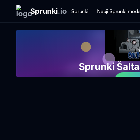
Sprunki
.
io
Sprunki
Nauji Sprunki moda
Sprunki Šalt
Žais