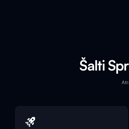
Šalti Sp
Atr