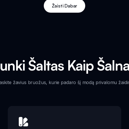
Žaisti Dabar
runki Šaltas Kaip Šaln
askite žavius bruožus, kurie padaro šį modą privalomu žaidi