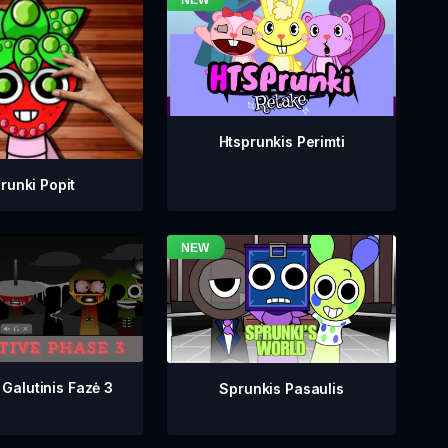
Htsprunkis Perimti
runki Popit
 Galutinis Fazė 3
Sprunkis Pasaulis