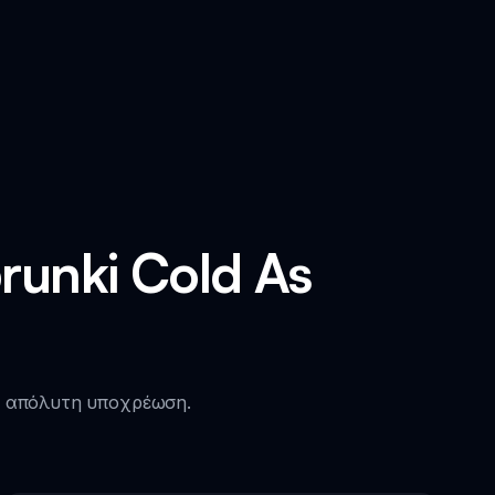
unki Cold As
η απόλυτη υποχρέωση.