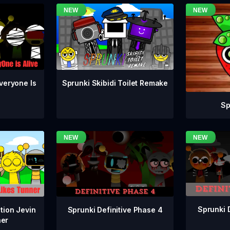
veryone Is
Sprunki Skibidi Toilet Remake
Sp
Sprunki 
Sprunki Definitive Phase 4
tion Jevin
ner