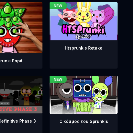
Htsprunkis Retake
runki Popit
Definitive Phase 3
Ο κόσμος του Sprunkis