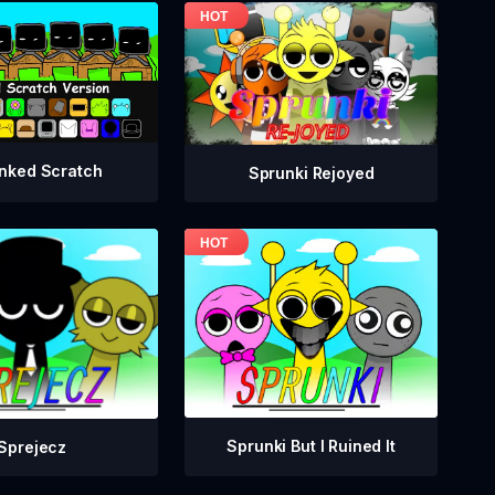
nked Scratch
Sprunki Rejoyed
Sprunki But I Ruined It
Sprejecz