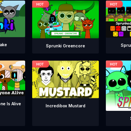
take
Spru
Sprunki Greencore
ne Is Alive
Incredibox Mustard