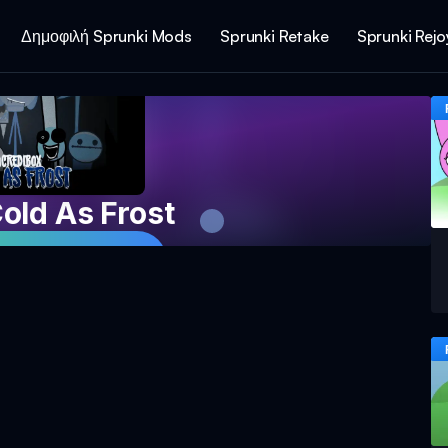
Δημοφιλή Sprunki Mods
Sprunki Retake
Sprunki Rej
old As Frost
 Παιχνίδι Τώρα