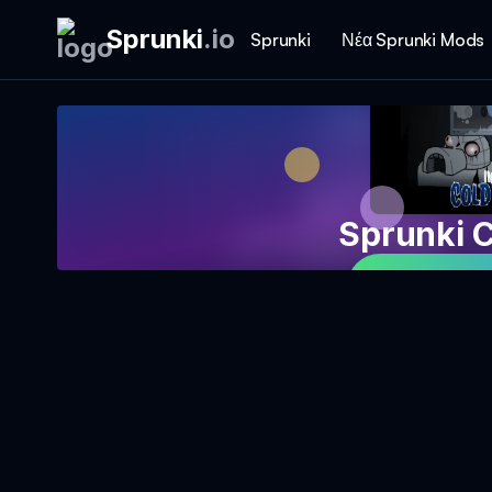
Sprunki
.
io
Sprunki
Νέα Sprunki Mods
Sprunki C
Παίξτε το