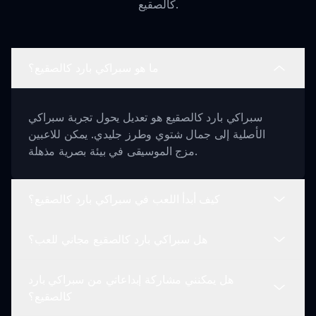
كالصقيع.
ما هو سبراكي بارد كالصقيع؟
سبراكي بارد كالصقيع هو تعديل يحول تجربة سبراكي
الأصلية إلى جمال شتوي وطرز جليدي. يمكن للاعبين
مزج الموسيقى في بيئة بصرية مذهلة.
كيف أبدأ اللعب في سبراكي بارد كالصقيع؟
هل سبراكي بارد كالصقيع مجاني للعب؟
ما عليك سوى زيارة موقعنا والتنقل إلى قسم سبراكي
بارد كالصقيع. اختر شخصياتك وابدأ في إنشاء مزجك على
هل يمكنني مشاركة إبداعاتي من سبراكي بارد
الفور!
نعم، سبراكي بارد كالصقيع مجاني تمامًا للاستمتاع! فقط
كالصقيع؟
قم بزيارة sprunki.io لبدء اللعب بدون أي تحميلات.