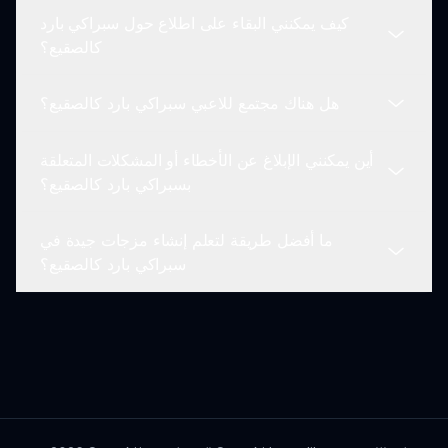
كيف يمكنني البقاء على اطلاع حول سبراكي بارد
نهدف إلى تقديم عدة مواضيع جديدة مع الحفاظ على
كالصقيع؟
جوهر طريقة لعب سبراكي، مما يضمن مجموعة متنوعة
من التجارب للاعبين.
هل هناك مجتمع للاعبي سبراكي بارد كالصقيع؟
يمكنك البقاء على اطلاع من خلال متابعتنا عبر وسائل
التواصل الاجتماعي أو التحقق من موقعنا sprunki.io
أين يمكنني الإبلاغ عن الأخطاء أو المشكلات المتعلقة
للحصول على الأخبار والتحديثات والإعلانات.
نعم! لدينا مجتمع نابض حيث يشترك اللاعبون في
بسبراكي بارد كالصقيع؟
المزجات، يقدمون نصائح، ويتعاونون في مشاريع إبداعية
مرتبطة بسبراكي بارد كالصقيع.
ما أفضل طريقة لتعلم إنشاء مزجات جيدة في
إذا واجهت أي أخطاء أو مشكلات أثناء لعب سبراكي بارد
سبراكي بارد كالصقيع؟
كالصقيع، يمكنك الإبلاغ عنها من خلال نموذج التعليقات
على sprunki.io.
أفضل طريقة للتعلم هي من خلال التجريب والممارسة!
جرب تركيبات مختلفة من الشخصيات والأصوات لتطوير
أسلوبك الفريد.