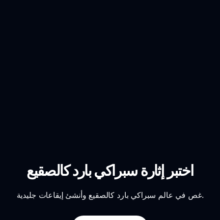
اختبر إثارة سبراكي بارد كالصقيع
غص في عالم سبراكي بارد كالصقيع وأنشئ إيقاعات جليدية.