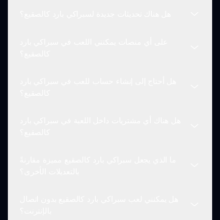
هل هناك تحديثات جديدة لسبراكي بارد كالصقيع؟
بالطبع! يمكنك حفظ مزجاتك ومشاركتها مع مجتمع
سبراكي، مما يسمح للآخرين بالاستماع إلى إبداعاتك
على أي منصات يمكنني اللعب في سبراكي بارد
الجليدية والاستمتاع بها.
نقوم بانتظام بتحديث سبراكي بارد كالصقيع بميزات
كالصقيع؟
جديدة، حزم صوت، وشخصيات. تابع موقعنا للحصول على
أحدث التحديثات!
هل أحتاج إلى إنشاء حساب للعب في سبراكي بارد
يمكنك اللعب في سبراكي بارد كالصقيع مباشرة على
كالصقيع؟
متصفحك من خلال sprunki.io، مما يجعله متاحًا على أي
جهاز متصل بالإنترنت.
هل هناك أي مشتريات داخل اللعبة في سبراكي بارد
لا تحتاج إلى حساب للبدء في اللعب. يمكنك الانطلاق في
كالصقيع؟
المرح بمجرد زيارة sprunki.io!
ما الذي يجعل سبراكي بارد كالصقيع مميزة مقارنةً
لا، سبراكي بارد كالصقيع مجانية تمامًا ولا يوجد مشتريات
بالتعديلات الأخرى؟
داخل اللعبة، مما يضمن أن الجميع يمكنهم الاستمتاع
باللعبة بشكل متساوي.
هل يمكنني لعب سبراكي بارد كالصقيع بدون اتصال
تميّز سبراكي بارد كالصقيع بمرئياتها الشتوية وتأثيراتها
بالإنترنت؟
الصوتية، مما يعزز تجربة صنع الموسيقى ويوفر تحويرًا