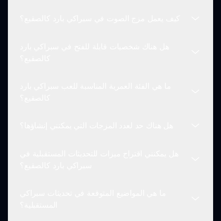
فريدًا على أسلوب اللعب الكلاسيكي.
كيف يعمل مزج الصوت في سبراكي بارد كالصقيع؟
لا، يتطلب سبراكي بارد كالصقيع اتصالاً بالإنترنت للوصول
إلى اللعبة وميزاتها عبر sprunki.io.
هل هناك شخصيات قابلة للفتح في سبراكي بارد
يمكنك سحب الشخصيات المحددة وإفلاتها لإنشاء مسارات
كالصقيع؟
فريدة. تضيف كل شخصية تأثير صوتي مختلف يساهم في
مزجك العام.
ما هي الفئة العمرية المناسبة للعب سبراكي بارد
بينما لا توجد شخصيات قابلة للفتح بالطريقة التقليدية،
كالصقيع؟
يمكنك اكتشاف مجموعة متنوعة من الشخصيات كلما
لعبت وشاركت مزجاتك بشكل مستمر.
هل هناك حد لعدد المزجات التي يمكنني إنشاؤها؟
سبراكي بارد كالصقيع مناسب لجميع الفئات العمرية،
ويشجع على الإبداع والاستكشاف الموسيقي بطريقة
هل يمكنني اقتراح ميزات للتحديثات المستقبلية في
ممتعة وجذابة.
لا! يمكنك إنشاء العديد من المزجات كما ترغب في
سبراكي بارد كالصقيع؟
سبراكي بارد كالصقيع. الحد الوحيد هو إبداعك.
ما هي المواضيع المتوقعة في تحديثات سبراكي
بالتأكيد! نحن نرحب بتعليقات المجتمع واقتراحات الميزات
المستقبلية؟
الجديدة. يمكنك التواصل معنا من خلال موقعنا.