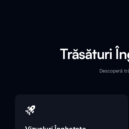
Trăsături Î
Descoperă tră
Vizualuri Înghețate