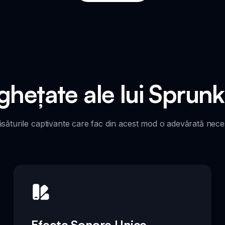
nghețate ale lui Sprunk
săturile captivante care fac din acest mod o adevărată necesi
Efecte Sonore Unice