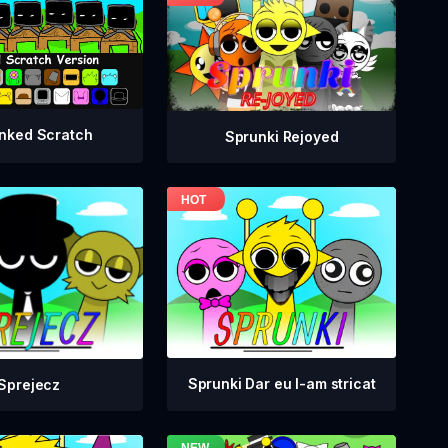
nked Scratch
Sprunki Rejoyed
Sprunki Dar eu l-am stricat
Sprejecz