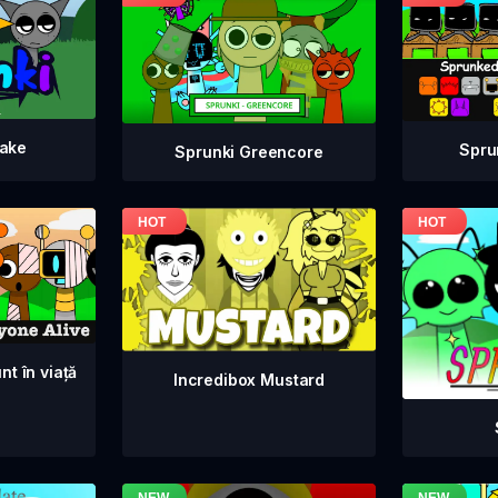
take
Spru
Sprunki Greencore
nt în viață
Incredibox Mustard