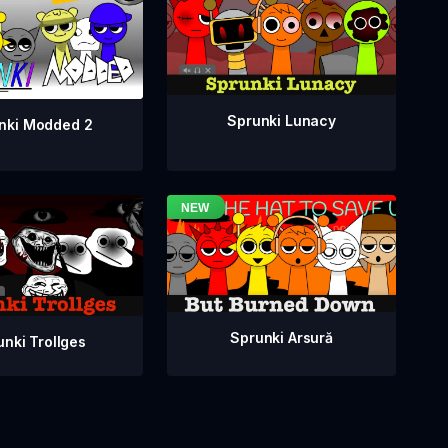
Sprunki Lunacy
nki Modded 2
Sprunki Arsură
unki Trollges