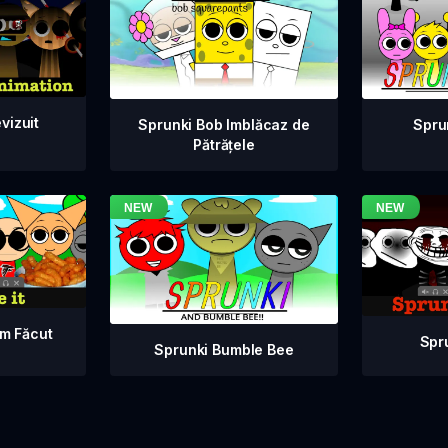
vizuit
Sprunki Bob Imblăcaz de
Spru
Pătrățele
am Făcut
Spr
Sprunki Bumble Bee