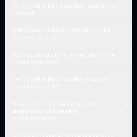
alustada mängimist ilma allalaadimisteta.
Kas Sprunki Külmad Nagu Külm jaoks on uusi
Muidugi! Saate salvestada oma segud ja jagada
uuendusi?
neid Sprunki kogukonnaga, võimaldades teistel
kuulata ja nautida teie külmi loomingut.
Millistel platvormidel saan mängida Sprunki
Uuendame regulaarselt Sprunki Külmad Nagu
Külmad Nagu Külm?
Külm uusi funktsioone, helipakke ja tegelasi.
Jälgige meie veebisaiti uusimate uuenduste osas!
Kas ma pean luua konto, et mängida Sprunki
Sprunki Külmad Nagu Külm on mängitav otse
Külmad Nagu Külm?
teie brauseris läbi sprunki.io, muutes selle
kättesaadavaks igas seadmes, millel on Interneti-
Kas Sprunki Külmad Nagu Külm hulgas on
ühendus.
Mängimiseks ei nõuta konto loomist. Saate kohe
tõeliselt mänguoste?
lõbustuste sisse hüpata niipea kui külastate
sprunki.io!
Mis teeb Sprunki Külmad Nagu Külm
Ei, Sprunki Külmad Nagu Külm on täiesti tasuta
ainulaadseks võrreldes teiste
mängida ilma tõeliselt mänguostudeta, tagades, et
modifikatsioonidega?
igaüks saab nautida mängu võrdselt.
Kas ma saan mängida Sprunki Külmad Nagu