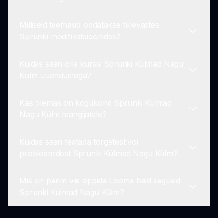
loovus.
Milliseid teemasid oodatakse tulevastes
Muidugi! Me tervitame kogukonna tagasisidet ja
Sprunki modifikatsioonides?
ettepanekuid uute funktsioonide kohta. Saate
meie veebisaidilt meiega ühendust võtta.
Kuidas saan olla kursis Sprunki Külmad Nagu
Kavandame mitme uue teema tutvustamist,
Külm uuendustega?
säilitades samas Sprunki mängimise olemuse,
tagades mängijatele mitmekesised kogemused.
Kas olemas on kogukond Sprunki Külmad
Saate olla kursis, järgides meid sotsiaalmeedias
Nagu Külm mängijatele?
või kontrollides meie veebisaiti sprunki.io uudiste,
uuenduste ja teadete osas.
Kuidas saan teatada tõrgetest või
Jah! Meil on elav kogukond, kus mängijad
probleemidest Sprunki Külmad Nagu Külm?
jagavad segusid, annavad nõu ja teevad
koostööd loovate projektide osas, mis on seotud
Mis on parim viis õppida Looma häid segusid
Sprunki Külmad Nagu Külm.
Kui leiate mängides Sprunki Külmad Nagu Külm
Sprunki Külmad Nagu Külm?
mõne tõrke või probleemi, saate neid teatada
meie tagasisidevormi kaudu sprunki.io.