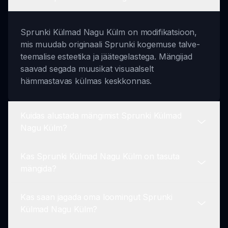
Sprunki Külmad Nagu Külm on modifikatsioon,
mis muudab originaali Sprunki kogemuse talve-
teemalise esteetika ja jäätegelastega. Mängijad
saavad segada muusikat visuaalselt
hämmastavas külmas keskkonnas.
Kuidas alustada mängimist Sprunki Külmad
Nagu Külm?
Kas Sprunki Külmad Nagu Külm on tasuta
Lihtsalt külastage meie veebisaiti ja navigeerige
mängida?
Sprunki Külmad Nagu Külm jaotisse. Valige oma
tegelased ja alustage oma segu loomist kohe!
Kas saan jagada oma loomingut Sprunki
Jah, Sprunki Külmad Nagu Külm on täiesti tasuta
Külmad Nagu Külm?
nautimiseks! Lihtsalt külastage sprunki.io, et