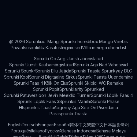
Parim viis õppida on katsetamine ja praktika!
Proovige erinevaid tegelaste ja heli
kombinatsioone, et arendada oma unikaalset stiili.
@
2026
Sprunki.io: Mängi Sprunki Incredibox Mängu Veebis
Privaatsuspoliitika
Kasutustingimused
Võta meiega ühendust
Sprunki Öö Aeg Uuesti Joonistatud
Sprunki Uuesti Kaubamärgistatud
Sprunki Aga Nad Vahetasid
Sprunki Spunkr
Sprunki Ellu Jääda
Sprunki Taasta Sprunkyay DLC
Sprunki Kool
Sprunki Digitaalne Sirkus
Sprunki Taasta Uuendamine
Sprunki Faas 4 Kõik On Elus
Sprunki Skibidi WC Remake
Sprunki Popit
Sprunklairity Sprunked
Sprunki Patuversioon Jevin Meeldib Tunner
Sprunki Lõplik Faas 4
Sprunki Lõplik Faas 3
Sprunkis Maailm
Sprunki Phase
Htsprunkis Taasta
Abgerny Aga See On Piserdama
Parasprunki Taasta
English
Deutsch
Français
Español
简体中文
繁體中文
日本語
한국어
Português
Italiano
Русский
Bahasa Indonesia
Bahasa Melayu
ภาษาไทย
بالعربية
বাংলা
हिन्दी
Polski
Türkçe
Tiếng Việt
Українська