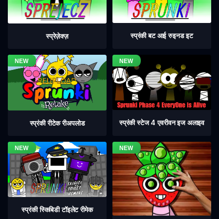
स्प्रंकी बट आई रुइनड इट
स्प्रेज़ेक्ज़
स्प्रंकी स्टेज 4 एवरीवन इज अलाइव
स्प्रंकी रीटेक रीअपलोड
स्प्रंकी स्किबिडी टॉइलेट रीमेक