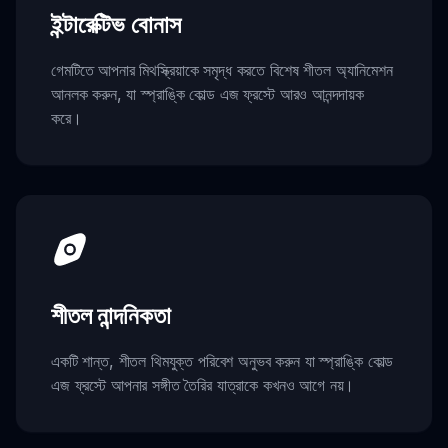
ইন্টারেক্টিভ বোনাস
গেমটিতে আপনার মিথস্ক্রিয়াকে সমৃদ্ধ করতে বিশেষ শীতল অ্যানিমেশন
আনলক করুন, যা স্প্রাঙ্কি কোল্ড এজ ফ্রস্টে আরও আনন্দদায়ক
করে।
শীতল নান্দনিকতা
একটি শান্ত, শীতল থিমযুক্ত পরিবেশ অনুভব করুন যা স্প্রাঙ্কি কোল্ড
এজ ফ্রস্টে আপনার সঙ্গীত তৈরির যাত্রাকে কখনও আগে নয়।