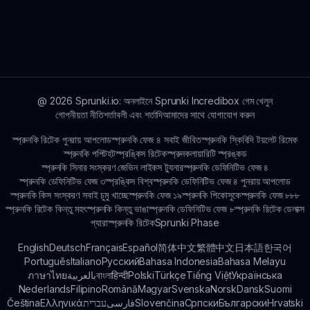
করতে পারেন sprunki.io।
শ্রেষ্ঠ উপায় হল পরীক্ষণ এবং অভ্যাসের মাধ্যমে শিখা! চরিত্র এবং শব্দের
বিভিন্ন সংমিশ্রণ চেষ্টা করুন আপনার অনন্য শৈলী উন্নয়নের জন্য।
@
2026
Sprunki.io: অনলাইনে Sprunki Incredibox গেম খেলুন
গোপনীয়তা নীতি
শর্তাবলী এবং শর্তাদি
আমাদের সাথে যোগাযোগ করুন
স্প্রুনকি রিটেক পুনরায় আপলোড
স্প্রুনকি ফেজ ৪ সবাই জীবিত
স্প্রুনকি স্কিবিদি টয়লেট রিমেক
স্প্রুনকি পপিট
হটস্প্রঙ্কিস রিটেক
স্প্রুনকলায়ারিটি স্প্রঙ্কড
স্প্রুনকি সিনার সংস্করণ জেভিন লাইকস ট্যুনার
স্প্রুনকি ডেফিনিটিভ ফেজ ৪
স্প্রুনকি ডেফিনিটিভ ফেজ ৩
স্প্রঙ্কিস বিশ্ব
স্প্রুনকি ডেফিনিটিভ ফেজ ৪ পুনরায় আপলোড
স্প্রুনকি কিস সংস্করণ সবাই চুমু খাচ্ছে
স্প্রুনকি ফেজ ১৯
স্প্রুনকি পিকোসুকে
স্প্রুনকি ফেজ ৮৮৮
স্প্রুনকি রিটেক কিন্তু মহৎ
স্প্রুনকি কিন্তু ভাঙা
স্প্রুনকি ডেফিনিটিভ ফেজ ৮
স্প্রুনকি রিটেক ডেলাক্স
প্যারাস্প্রুনকি রিটেক
Sprunki Phase
English
Deutsch
Français
Español
简体中文
繁體中文
日本語
한국어
Português
Italiano
Русский
Bahasa Indonesia
Bahasa Melayu
ภาษาไทย
بالعربية
বাংলা
हिन्दी
Polski
Türkçe
Tiếng Việt
Українська
Nederlands
Filipino
Română
Magyar
Svenska
Norsk
Dansk
Suomi
Čeština
Ελληνικά
עברית
فارسی
Slovenčina
Српски
Български
Hrvatski