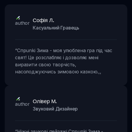
Софія Л.
Касуальний Гравець
“
Спрunki Зима - моя улюблена гра під час
свят! Це розслабляє і дозволяє мені
виразити свою творчість,
насолоджуючись зимовою казкою.
,,
Олівер М.
Звуковий Дизайнер
“
Ніжні звукові пейзажі Спрunki Зима -