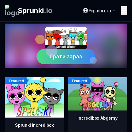
Sprunki
.
io
Українська
Грати зараз
Incredibox Abgerny
Sprunki Incredibox