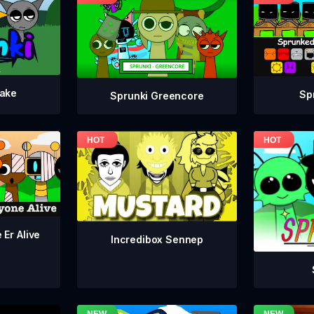
take
Sp
Sprunki Greencore
 Er Alive
Incredibox Sennep