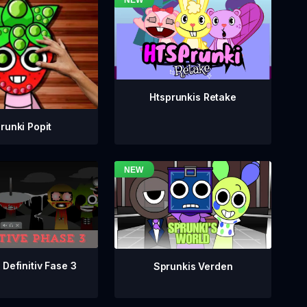
Htsprunkis Retake
runki Popit
 Definitiv Fase 3
Sprunkis Verden