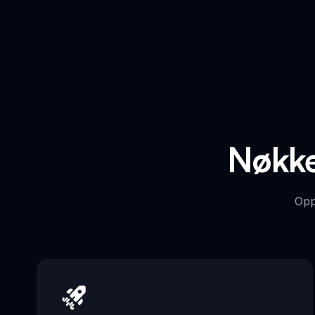
Nøkke
Opp