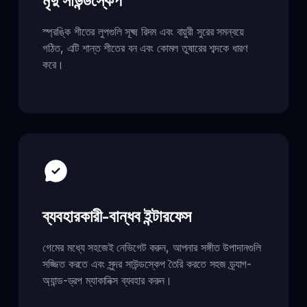
মৃদু সাউন্ডস্কেপ
স্প্রঙ্কি শীতের লুপগুলি সূক্ষ্ম রিদম এবং বায়ুরী সুরের সমন্বয়ে
গঠিত, এটি শান্ত শীতের বন এবং কোমল তুষারের শব্দকে ধারণ
করে।
ব্যবহারকারী-বান্ধব ইন্টারফেস
গেমের মধ্যে সহজেই নেভিগেট করুন, আপনার সঙ্গীত উপাদানগুলি
সজ্জিত করতে এবং সুন্দর সাউন্ডস্কেপ তৈরি করতে সহজ ড্র্যাগ-
অ্যান্ড-ড্রপ ম্যাকানিক্স ব্যবহার করুন।