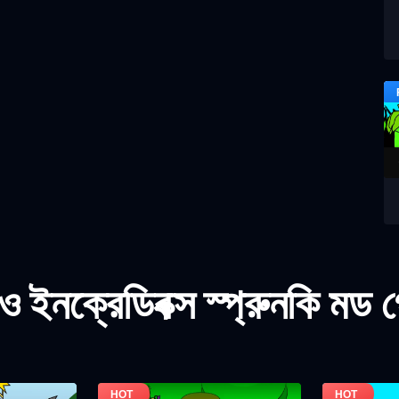
 ইনক্রেডিবক্স স্প্রুনকি মড 