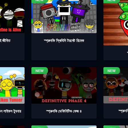
াই জীবিত
স্প্রুনকি স্কিবিদি টয়লেট রিমেক
স্প্রু
স্প্রুনকি ডেফিনিটিভ ফেজ ৪
িন লাইকস ট্যুনার