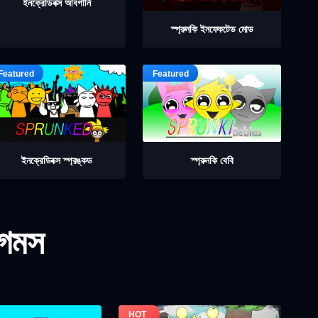
ইনক্রেডিবক্স আবগার্নি
স্প্রুনকি ইনফেকটেড মোড
ইনক্রেডিবক্স স্প্রঙ্কড
স্প্রুনকি বেবি
গেমস