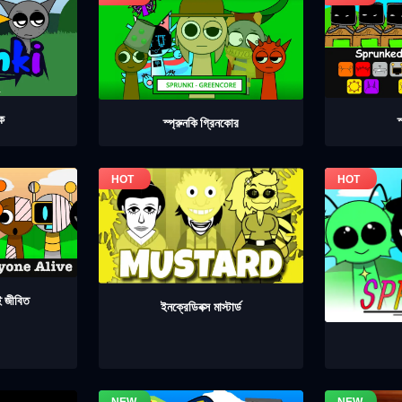
েক
স
স্প্রুনকি গ্রিনকোর
াই জীবিত
ইনক্রেডিবক্স মাস্টার্ড