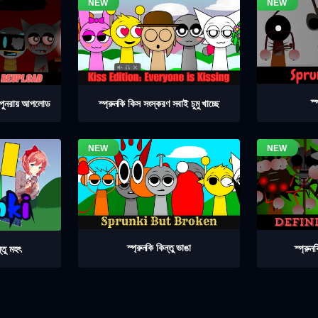
স্
৪ পুনরায় আপলোড
স্প্রুনকি কিস সংস্করণ সবাই চুমু খাচ্ছে
স্প্রুনকি কিন্তু ভাঙা
স্প্রু
্তু মহৎ