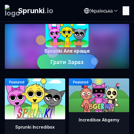
Sprunki
.
io
Українська
Sprunki Але краще
Грати Зараз
Incredibox Abgerny
Sprunki Incredibox