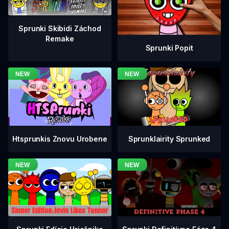
Sprunki Skibidi Záchod
Remake
Sprunki Popit
Htsprunkis Znovu Urobene
Sprunklairity Sprunked