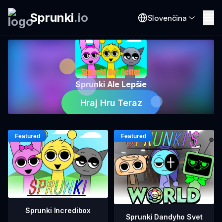
Sprunki
.
io
Slovenčina
Sprunki Ale Lepšie
Hraj Hru Teraz
Sprunki Incredibox
Sprunki Dandyho Svet