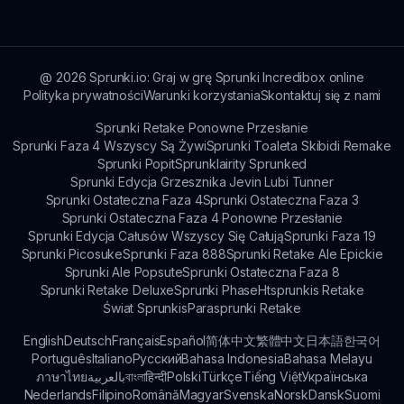
wizualizacjom, ulepszonej rozgrywce i
ekscytującemu dodatku funkcji rozgrywki,
czyniąc go unikalnym wyborem zarówno dla
nowych, jak i powracających graczy.
@
2026
Sprunki.io: Graj w grę Sprunki Incredibox online
Polityka prywatności
Warunki korzystania
Skontaktuj się z nami
Sprunki Retake Ponowne Przesłanie
Sprunki Faza 4 Wszyscy Są Żywi
Sprunki Toaleta Skibidi Remake
Sprunki Popit
Sprunklairity Sprunked
Sprunki Edycja Grzesznika Jevin Lubi Tunner
Sprunki Ostateczna Faza 4
Sprunki Ostateczna Faza 3
Sprunki Ostateczna Faza 4 Ponowne Przesłanie
Sprunki Edycja Całusów Wszyscy Się Całują
Sprunki Faza 19
Sprunki Picosuke
Sprunki Faza 888
Sprunki Retake Ale Epickie
Sprunki Ale Popsute
Sprunki Ostateczna Faza 8
Sprunki Retake Deluxe
Sprunki Phase
Htsprunkis Retake
Świat Sprunkis
Parasprunki Retake
English
Deutsch
Français
Español
简体中文
繁體中文
日本語
한국어
Português
Italiano
Русский
Bahasa Indonesia
Bahasa Melayu
ภาษาไทย
بالعربية
বাংলা
हिन्दी
Polski
Türkçe
Tiếng Việt
Українська
Nederlands
Filipino
Română
Magyar
Svenska
Norsk
Dansk
Suomi