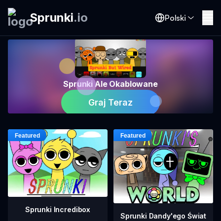
Sprunki
.
io
Polski
Sprunki Ale Okablowane
Graj Teraz
Sprunki Incredibox
Sprunki Dandy'ego Świat