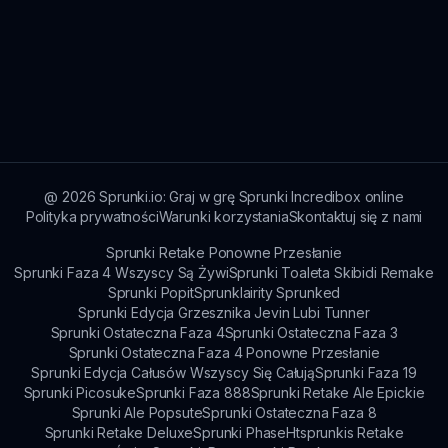
@
2026
Sprunki.io: Graj w grę Sprunki Incredibox online
Polityka prywatności
Warunki korzystania
Skontaktuj się z nami
Sprunki Retake Ponowne Przesłanie
Sprunki Faza 4 Wszyscy Są Żywi
Sprunki Toaleta Skibidi Remake
Sprunki Popit
Sprunklairity Sprunked
Sprunki Edycja Grzesznika Jevin Lubi Tunner
Sprunki Ostateczna Faza 4
Sprunki Ostateczna Faza 3
Sprunki Ostateczna Faza 4 Ponowne Przesłanie
Sprunki Edycja Całusów Wszyscy Się Całują
Sprunki Faza 19
Sprunki Picosuke
Sprunki Faza 888
Sprunki Retake Ale Epickie
Sprunki Ale Popsute
Sprunki Ostateczna Faza 8
Sprunki Retake Deluxe
Sprunki Phase
Htsprunkis Retake