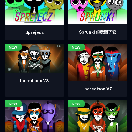
Sprunki 但我毁了它
Sprejecz
Incredibox V8
Incredibox V7