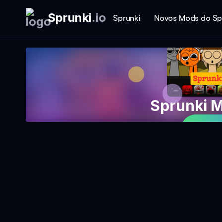
Sprunki
.
io
Sprunki
Novos Mods do Sp
Sprunki 
Jog