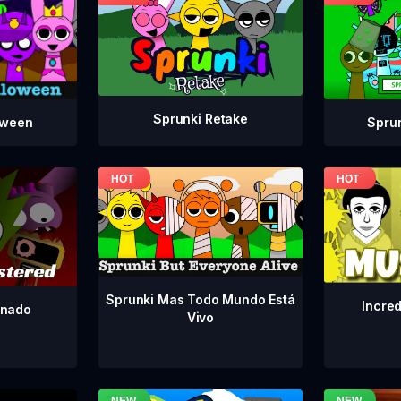
Sprunki Retake
Spru
oween
Sprunki Mas Todo Mundo Está
Incre
inado
Vivo