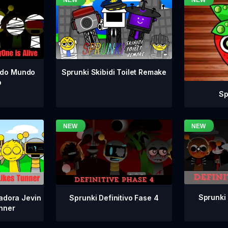
odo Mundo
Sprunki Skibidi Toilet Remake
o
Sp
Sprunki 
Sprunki Definitivo Fase 4
adora Jevin
nner