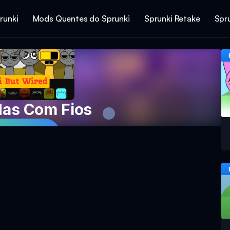
runki
Mods Quentes do Sprunki
Sprunki Retake
Spr
Mas Com Fios
ar Agora