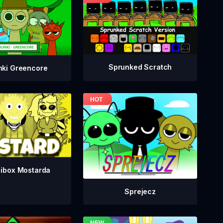
Sprunked Scratch
nki Greencore
dibox Mostarda
Sprejecz