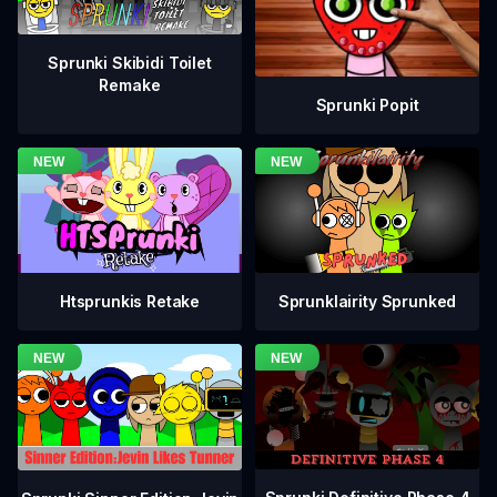
Sprunki Skibidi Toilet
Remake
Sprunki Popit
Htsprunkis Retake
Sprunklairity Sprunked