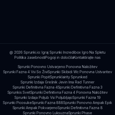
@
2026
Sprunki.io: Igraj Sprunki Incredibox Igro Na Spletu
Politika zasebnosti
Pogoji in določila
Kontaktirajte nas
Sprunki Ponovno Ustvarjeno Ponovna Naložitev
Sprunki Fazna 4 Vsi So Živi
Sprunki Skibidi Wc Ponovna Ustvaritev
Sprunki Popit
Sprunklairity Sprunked
Sprunki Izdaja Grešnik Jevin Ima Rad Tunner
Sprunki Definitivna Fazna 4
Sprunki Definitivna Fazna 3
Sprunkis Svet
Sprunki Definitivna Fazna 4 Ponovna Naložitev
Sprunki Izdaja Poljub Vsi Poljubljajo
Sprunki Fazna 19
Sprunki Picosuke
Sprunki Fazna 888
Sprunki Ponovno Ampak Epik
Sprunki Ampak Pokvarjeno
Sprunki Definitivna Fazna 8
Sprunki Ponovno Luksuzna
Sprunki Phase