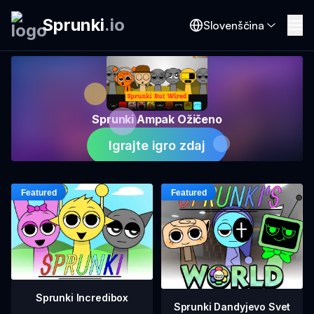
Sprunki
.
io
Slovenščina
Sprunki Ampak Ožičeno
Igrajte igro zdaj
Sprunki Incredibox
Sprunki Dandyjevo Svet