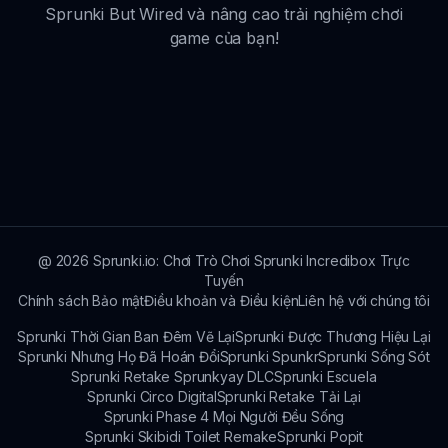
Sprunki But Wired và nâng cao trải nghiệm chơi
game của bạn!
@
2026
Sprunki.io: Chơi Trò Chơi Sprunki Incredibox Trực
Tuyến
Chính sách Bảo mật
Điều khoản và Điều kiện
Liên hệ với chúng tôi
Sprunki Thời Gian Ban Đêm Vẽ Lại
Sprunki Được Thương Hiệu Lại
Sprunki Nhưng Họ Đã Hoán Đổi
Sprunki Spunkr
Sprunki Sống Sót
Sprunki Retake Sprunkyay DLC
Sprunki Escuela
Sprunki Circo Digital
Sprunki Retake Tải Lại
Sprunki Phase 4 Mọi Người Đều Sống
Sprunki Skibidi Toilet Remake
Sprunki Popit