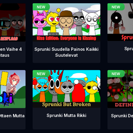
Spru
nen Vaihe 4
Sprunki Suudella Painos Kaikki
ataus
Suutelevat
Sprunki Mutta Rikki
Sprunki De
Ottaen Mutta