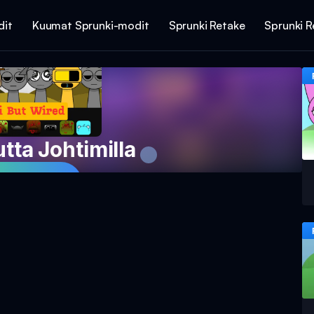
dit
Kuumat Sprunki-modit
Sprunki Retake
Sprunki R
tta Johtimilla
a Peli Nyt