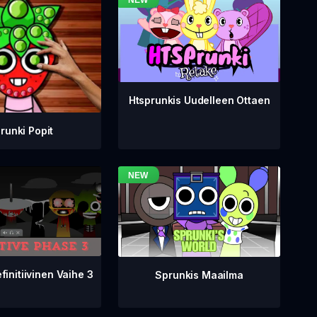
Htsprunkis Uudelleen Ottaen
runki Popit
finitiivinen Vaihe 3
Sprunkis Maailma