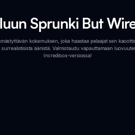
ailuun Sprunki But Wir
styttävän kokemuksen, joka haastaa pelaajat sen kaoottisilla
urrealistisista äänistä. Valmistaudu vapauttamaan luovuute
Incredibox-versiossa!