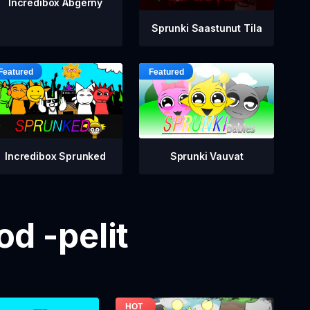
Incredibox Abgerny
Sprunki Saastunut Tila
Incredibox Sprunked
Sprunki Vauvat
d -pelit