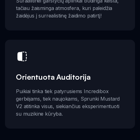
Suraalitinei garstyčių aplinkai būdinga keista,
tačiau žaisminga atmosfera, kuri paleidžia
žaidėjus į surrealistinę žaidimo patirtį!
Orientuota Auditorija
Puikiai tinka tiek patyrusiems Incredibox
gerbėjams, tiek naujokams, Sprunki Mustard
V2 atitinka visus, siekiančius eksperimentuoti
su muzikine kūryba.