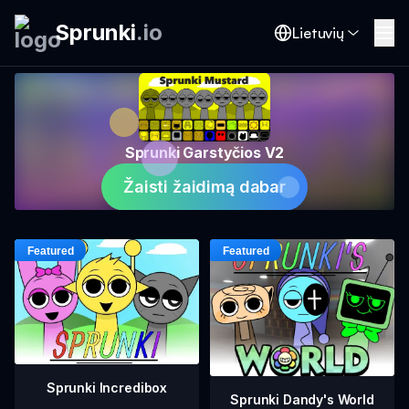
Sprunki
.
io
Lietuvių
Sprunki Garstyčios V2
Žaisti žaidimą dabar
Sprunki Incredibox
Sprunki Dandy's World