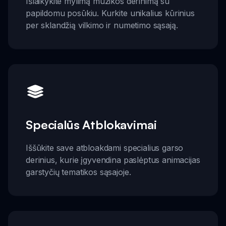
Išlaikykite mylimą muzikos derinimą su
papildomu posūkiu. Kurkite unikalius kūrinius
per sklandžią vilkimo ir numetimo sąsają.
Specialūs Atblokavimai
Iššūkite save atbloakdami specialius garso
derinius, kurie įgyvendina paslėptus animacijas
garstyčių tematikos sąsajoje.