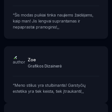
“
Šis modas puikiai tinka naujiems žaidėjams,
kaip man! Jis lengvai suprantamas ir
nepaprastai pramoginis!
,,
Zoe
Grafikos Dizainerė
“
Meno stilius yra stulbinantis! Garstyčių
estetika yra tiek keista, tiek įtraukanti!
,,