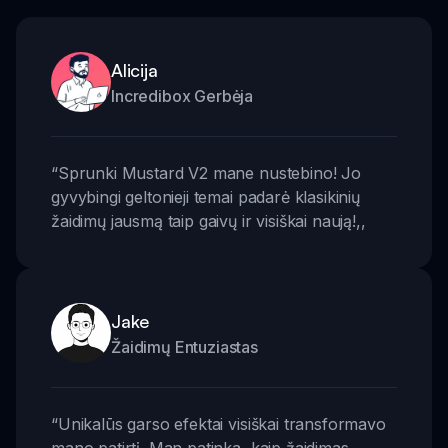
Alicija
Incredibox Gerbėja
“
Sprunki Mustard V2 mane nustebino! Jo
gyvybingi geltonieji temai padarė klasikinių
žaidimų jausmą taip gaivų ir visiškai naują!
,,
Jake
Žaidimų Entuziastas
“
Unikalūs garso efektai visiškai transformavo
mano patirtį. Man patinka, kaip žaidimas