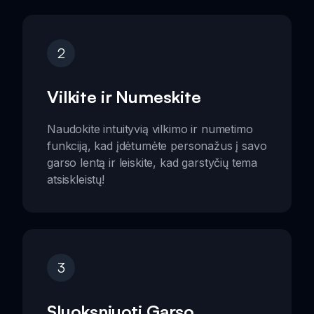
2
Vilkite ir Numeskite
Naudokite intuityvią vilkimo ir numetimo
funkciją, kad įdėtumėte personažus į savo
garso lentą ir leiskite, kad garstyčių tema
atsiskleistų!
3
Sluoksniuoti Garso