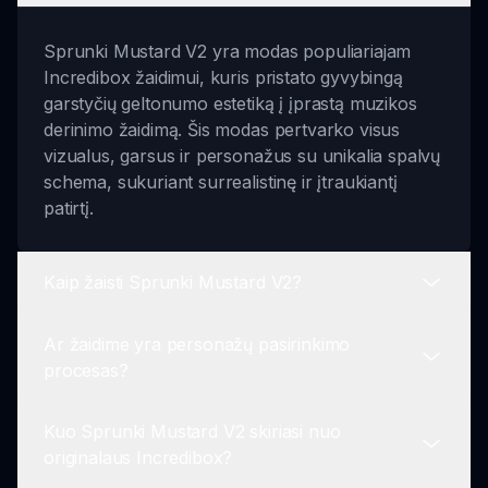
Sprunki Mustard V2 yra modas populiariajam
Incredibox žaidimui, kuris pristato gyvybingą
garstyčių geltonumo estetiką į įprastą muzikos
derinimo žaidimą. Šis modas pertvarko visus
vizualus, garsus ir personažus su unikalia spalvų
schema, sukuriant surrealistinę ir įtraukiantį
patirtį.
Kaip žaisti Sprunki Mustard V2?
Ar žaidime yra personažų pasirinkimo
Tam, kad žaistumėte Sprunki Mustard V2,
procesas?
pasirinkite savo personažus iš geltonos temos
sąrašo, vilkite ir numeskite juos į garso lentą,
Kuo Sprunki Mustard V2 skiriasi nuo
sluoksniuokite garsus, ir atraskite paslėtas
Taip, žaidėjai pradeda pasirinkdami personažus,
originalaus Incredibox?
animacijas eksperimentuodami su garso deriniais.
kurie prisideda prie žaidimo garstyčių atmosferos.