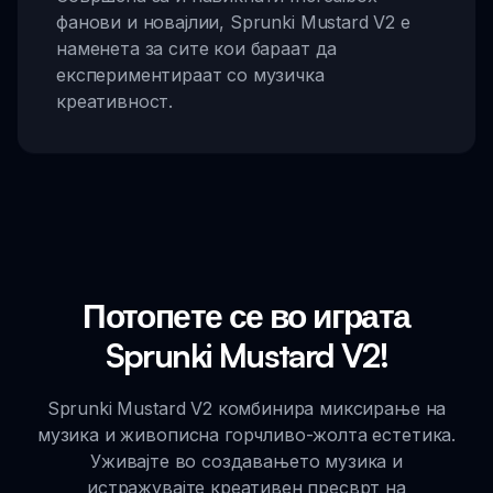
фанови и новајлии, Sprunki Mustard V2 е
наменета за сите кои бараат да
експериментираат со музичка
креативност.
Потопете се во играта
Sprunki Mustard V2!
Sprunki Mustard V2 комбинира миксирање на
музика и живописна горчливо-жолта естетика.
Уживајте во создавањето музика и
истражувајте креативен пресврт на