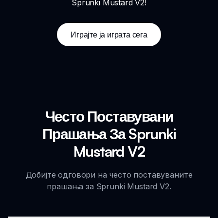
Sprunki Mustard V2!
Играјте ја играта сега
Често Поставувани
Прашања За Sprunki
Mustard V2
Добијте одговори на често поставуваните
прашања за Sprunki Mustard V2.