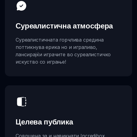
Суреалистична атмосфера
Суреалистичната горчлива средина
поттикнува ерика но и играливо,
лансирајќи играчите во суреалистичко
искуство со играње!
Целева публика
Совршена за и навикнати Incredibox