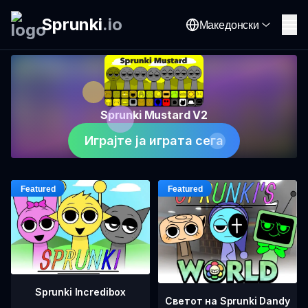
Sprunki
.
io
Македонски
Sprunki Mustard V2
Играјте ја играта сега
Sprunki Incredibox
Светот на Sprunki Dandy