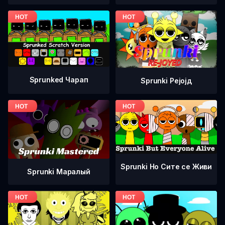
Sprunked Чарап
Sprunki Рејојд
Sprunki Но Сите се Живи
Sprunki Маралый