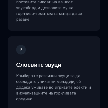
поставите ликови на вашиот
звукоборд и дозволете му на
горчливо-тематската магија да се
развие!
3
Слоевите звуци
Комбирајте различни звуци за да
создадете уникатни мелодији, сè
додека уживате во игривите ефекти и
визуализациите на горчливата
средина.