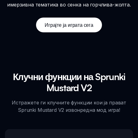
имерзивна тематика во сенка на горчлива-жолта.
Играјте ја играта сега
Клучни функции на Sprunki
Mustard V2
Истражете ги клучните функции кои ја прават
Sprunki Mustard V2 извонредна мод игра!