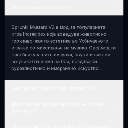
Што е Sprunki Mustard V2?
Sprunki Mustard V2 е мод за популарната
игра Incredibox која воведува живописно
горчливо-жолто естетика во Уобичаеното
играње со миксирање на музика. Овој мод ги
преобликува сите визуали, звуци и ликови
со уникатна шема на бои, создавајќи
суреалистичко и имерзивно искуство.
Како да ја играм Sprunki Mustard V2?
Дали постои процес на избор на ликови
За да ја играте Sprunki Mustard V2, изберете
во играта?
вашиот лик од линијата со горчливи теми,
повлечете и пуштете ги на звукобордот,
Што ја прави Sprunki Mustard V2 различна