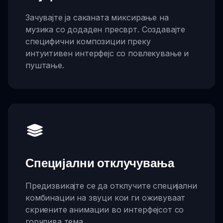
Зачувајте ја саканата миксирање на
музика со додаден пресврт. Создавајте
специфични композиции преку
интуитивен интерфејс со повлекување и
пуштање.
Специјални отклучувања
Предизвикајте се да отклучите специјални
комбинации на звуци кои ги оживуваат
скриените анимации во интерфејсот со
горчлива тема.