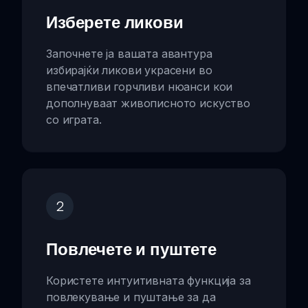
Изберете ликови
Започнете ја вашата авантура
избирајќи ликови украсени во
впечатливи горчливи нюанси кои
дополнуваат живописното искуство
со играта.
2
Повлечете и пуштете
Користете интуитивната функција за
повлекување и пуштање за да