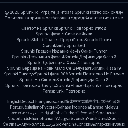
содржини за Sprunki Mustard V2!
@
2026
Sprunki.io: Играјте ја играта Sprunki Incredibox онлајн
Политика за приватност
Услови и одредби
Контактирајте не
Светот на Sprunkis
Sprunki Повторно Уплод
Sprunki Фаза 4 Сите се Живи
Sprunki Skibidi Тоалет Преработка
Sprunki Попит
Sprunklairity Sprunked
Sprunki Грешен Издание Jevin Сакан Tunner
Sprunki Дефиниција Фаза 4
Sprunki Дефиниција Фаза 3
Sprunki Дефиниција Фаза 4 Повторно
Sprunki Верзија на Нови Мало Се Целуваат
Sprunki Фаза 19
Sprunki Пикосук
Sprunki Фаза 888
Sprunki Повторно Но Епично
Sprunki Но Сломен
Sprunki Дефиниција Фаза 8
Sprunki Повторно Делукс
Sprunki Phase
Htsprunkis Повторно
Parasprunki Повторно
English
Deutsch
Français
Español
简体中文
繁體中文
日本語
한국어
Português
Italiano
Русский
Bahasa Indonesia
Bahasa Melayu
ภาษาไทย
بالعربية
বাংলা
हिन्दी
Polski
Türkçe
Tiếng Việt
Українська
Nederlands
Filipino
Română
Magyar
Svenska
Norsk
Dansk
Suomi
Čeština
Ελληνικά
עברית
فارسی
Slovenčina
Српски
Български
Hrvatski