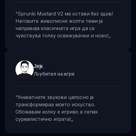
“
Sprunki Mustard V2 ме остави без здив!
Неговите живописни жолти теми ја
направија класичната игра да се
чувствува толку освежувачки и ново!
,,
Јејк
Љубител на игри
“
Уникатните звукови целосно ја
трансформираа моето искуство.
Обожавам колку е игриво a сепак
суреалистично играта!
,,