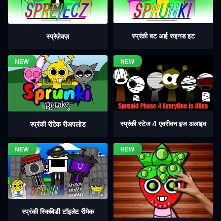
स्प्रंकी बट आई रुइनड इट
स्प्रेज़ेक्ज़
स्प्रंकी स्टेज 4 एवरीवन इज अलाइव
स्प्रंकी रीटेक रीअपलोड
स्प्रंकी स्किबिडी टॉइलेट रीमेक