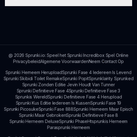
het volledige spel is echter gratis te spelen op
van bonussen!
sprunki.io. Ervaar de creativiteit zonder enige
verplichtingen!
De ontwikkelaars kunnen updates of extra
functies toevoegen op basis van feedback van
de gemeenschap, dus houd aankondigingen in de
gaten over nieuwe inhoud voor Sprunki Mustard
V2!
@
2026
Sprunki.io: Speel het Sprunki Incredibox Spel Online
Privacybeleid
Algemene Voorwaarden
Neem Contact Op
Sprunki Herneem Herupload
Sprunki Fase 4 Iedereen Is Levend
Sprunki Skibidi Toilet Remake
Sprunki Popit
Sprunklairity Sprunked
Sprunki Zonden Editie Jevin Houdt Van Tunner
Sprunki Definitieve Fase 4
Sprunki Definitieve Fase 3
Sprunkis Wereld
Sprunki Definitieve Fase 4 Herupload
Sprunki Kus Editie Iedereen Is Kussen
Sprunki Fase 19
Sprunki Picosuke
Sprunki Fase 888
Sprunki Herneem Maar Episch
Sprunki Maar Gebroken
Sprunki Definitieve Fase 8
Sprunki Herneem Deluxe
Sprunki Phase
Htsprunkis Herneem
Parasprunki Herneem