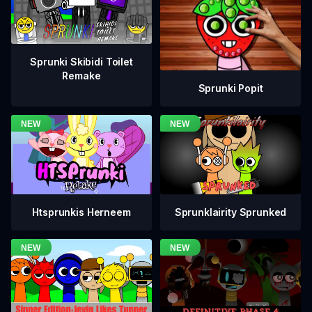
Sprunki Skibidi Toilet
Remake
Sprunki Popit
Htsprunkis Herneem
Sprunklairity Sprunked