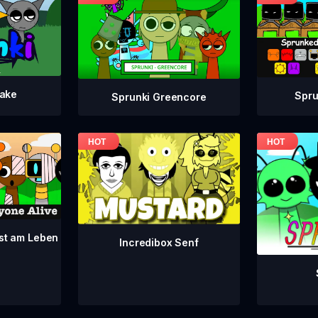
take
Spru
Sprunki Greencore
ist am Leben
Incredibox Senf