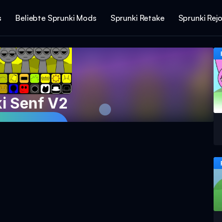
s
Beliebte Sprunki Mods
Sprunki Retake
Sprunki Rej
i Senf V2
piel Spielen