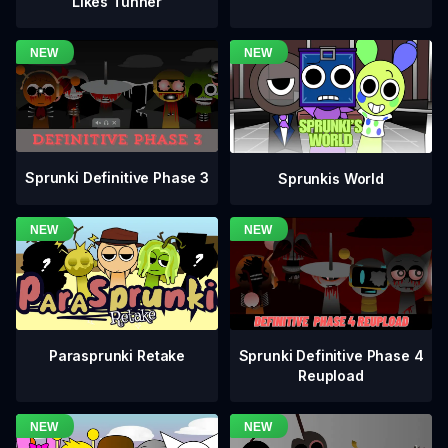
Likes Tunner
Sprunki Definitive Phase 3
Sprunkis World
Sprunki Definitive Phase 4
Parasprunki Retake
Reupload