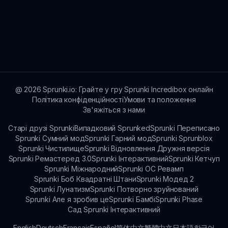
@
2026
Sprunki.io: Грайте у гру Sprunki Incredibox онлайн
Політика конфіденційності
Умови та положення
Зв'яжіться з нами
Старі друзі Sprunki
Випадковий Sprunked
Sprunki Переписано
Sprunki Сумний мод
Sprunki Гарний мод
Sprunki Sprunblox
Sprunki Чистилище
Sprunki Відновлення Дружня версія
Sprunki Ремастеред 3.0
Sprunki Інтерактивний
Sprunki Кетчуп
Sprunki Міжнародний
Sprunki OC Ревамп
Sprunki Боб Квадратні Штани
Sprunki Модед 2
Sprunki Лунатизм
Sprunki Потворно зруйнований
Sprunki Але я зробив це
Sprunki Бамбі
Sprunki Phase
Сад Sprunki Інтерактивний
English
Deutsch
Français
Español
简体中文
繁體中文
日本語
한국어