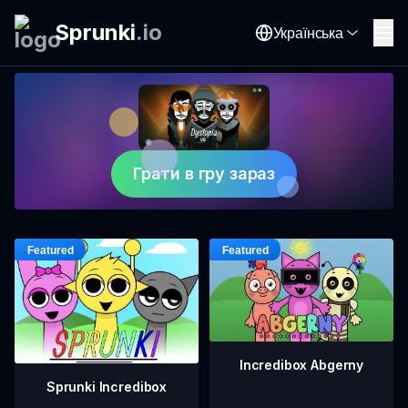
Sprunki
.
io
Українська
Грати в гру зараз
Incredibox Abgerny
Sprunki Incredibox