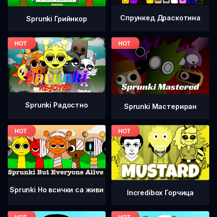
Спрункед Драскотина
Sprunki Грийнкор
Sprunki Радостно
Sprunki Мастериран
Sprunki Но всички са живи
Incredibox Горчица