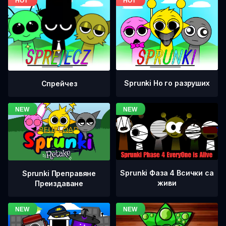
Sprunki Но го разруших
Спрейчез
Sprunki Фаза 4 Всички са
Sprunki Преправяне
живи
Преиздаване