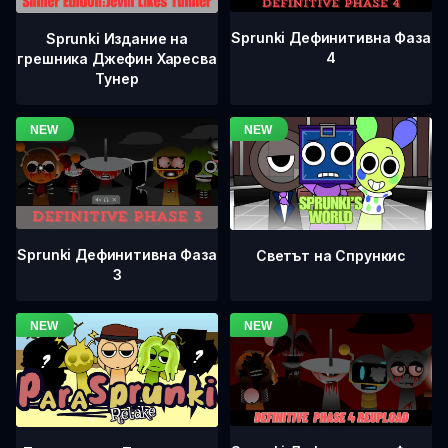
Sprunki Дефинитивна Фаза
Sprunki Издание на
4
грешника Джефин Харесва
Тунер
Sprunki Дефинитивна Фаза
Светът на Спрункис
3