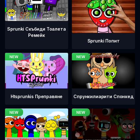
Sprunki Скъбиди Тоалета
Ремейк
Sprunki Попит
Htsprunkis Преправяне
Спрункилиарити Спонкед