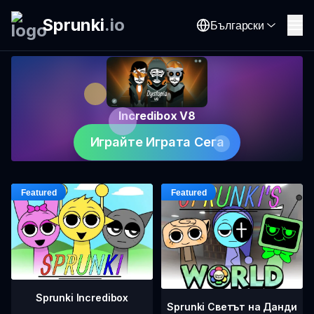
Sprunki
.
io
Български
Incredibox V8
Играйте Играта Сега
Sprunki Incredibox
Sprunki Светът на Данди